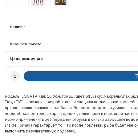
Наличие
Кратность заказа
Цена розничная
Количество
add_shoppi
к
заказу
модель TIOGA FAT/дл. 10,0см/тонущ./цвет S13/вкус.макрель/упак 5ш
Tioga FAT – приманка, разработанная специально для ловли трофейн
привлекающие хищника колебания. Боковые ребрышки усиливают игр
червеобразное тело с характерным утолщением в передней части и 
можно примененять без передней огрузки в сильно заросшем водое
Inside Formula гарантирует то, что после поклевки, рыба будет мак
выполнить результативную подсечку.