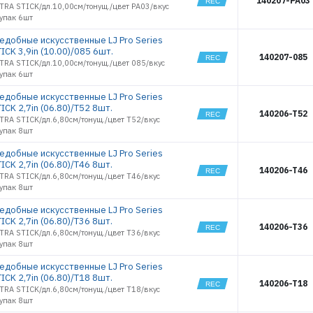
140207-PA03
TRA STICK/дл.10,00см/тонущ./цвет PA03/вкус
2.8
2746
/упак 6шт
SLIM SHAKER
2747
3
2748
ъедобные искусственные LJ Pro Series
SLIM SHAKER
ICK 3,9in (10.00)/085 6шт.
4
2749
140207-085
TRA STICK/дл.10,00см/тонущ./цвет 085/вкус
SMELT 1,5
3188
/упак 6шт
SMELT 1,8
3194
SPARK TAIL
3197
ъедобные искусственные LJ Pro Series
2.0
ICK 2,7in (06.80)/T52 8шт.
3199
140206-T52
SPARK TAIL
TRA STICK/дл.6,80см/тонущ./цвет T52/вкус
3203
3.0
ЭЛЕКТРОННАЯ ПОЧТА (ЛОГИН)
/упак 8шт
SPARK TAIL
3453
4.0
ъедобные искусственные LJ Pro Series
3454
TIOGA 2.0
ICK 2,7in (06.80)/T46 8шт.
3455
140206-T46
TRA STICK/дл.6,80см/тонущ./цвет T46/вкус
TIOGA 2.4
ПАРОЛЬ
3456
/упак 8шт
TIOGA 3.0
3457
TIOGA 3.4
ъедобные искусственные LJ Pro Series
3458
ICK 2,7in (06.80)/T36 8шт.
TIOGA 3.9
140206-T36
3459
TRA STICK/дл.6,80см/тонущ./цвет T36/вкус
ВОЙТИ
TIOGA 4.5
3460
/упак 8шт
TIOGA FAT
3461
3.9
ъедобные искусственные LJ Pro Series
3462
TIOGA FAT
ЗАБЫЛИ ПАРОЛЬ?
ICK 2,7in (06.80)/T18 8шт.
4.5
140206-T18
3463
TRA STICK/дл.6,80см/тонущ./цвет T18/вкус
TIOGA FAT
/упак 8шт
РЕГИСТРАЦИЯ ОПТ
3464
5.8