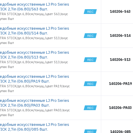
3466
TIOGA HOG
ъедобные искусственные LJ Pro Series
2.5
РЕГИСТРАЦИЯ РОЗНИЦА
3467
ICK 2,7in (06.80)/S63 8шт.
TIOGA HOG
140206-S63
3470
TRA STICK/дл.6,80см/тонущ./цвет S63/вкус
3.5
/упак 8шт
3471
ULTRA STICK
1,4
3472
ъедобные искусственные LJ Pro Series
ULTRA STICK
3473
ICK 2,7in (06.80)/S14 8шт.
1.4
140206-S14
TRA STICK/дл.6,80см/тонущ./цвет S13/вкус
3476
ULTRA STICK
/упак 8шт
1.6
3477
ULTRA STICK
3478
ъедобные искусственные LJ Pro Series
2.2
ICK 2,7in (06.80)/S13 8шт.
3479
ULTRAWORM
140206-S13
TRA STICK/дл.6,80см/тонущ./цвет S13/вкус
1.0
3501
/упак 8шт
ULTRAWORM
3503
1.4
3504
ъедобные искусственные LJ Pro Series
ULTRAWORM
ICK 2,7in (06.80)/PA19 8шт.
2.0
3505
140206-PA19
TRA STICK/дл.6,80см/тонущ./цвет PA19/вкус
ULTRAWORM
3506
CURLY 2,0
/упак 8шт
3507
ULTRAWORM
ъедобные искусственные LJ Pro Series
CURLY 3,0
3508
ICK 2,7in (06.80)/PA03 8шт.
ULTRAWORM
3510
140206-PA03
CURLY 4.0
TRA STICK/дл.6,80см/тонущ./цвет PA03/вкус
3511
/упак 8шт
WACKY HAMA
STICK 3.5
3512
ъедобные искусственные LJ Pro Series
WHITE FISH
3513
0,8
ICK 2,7in (06.80)/085 8шт.
140206-085
3665