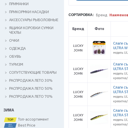
ПРИМАНКИ
ПРИКОРМКИ НАСАДКИ
Бренд
Наимено
СОРТИРОВКА:
АКСЕССУАРЫ РЫБОЛОВНЫЕ
ЯЩИКИ КОРОБКИ СУМКИ
Бренд
Фото
ЧЕХЛЫ
ОЧКИ
Слаги с
LUCKY
ULTRA W
ОДЕЖДА
JOHN
модель U
ОБУВЬ
Слаги с
ТУРИЗМ
ULTRA ST
LUCKY
СОПУТСТВУЮЩИЕ ТОВАРЫ
JOHN
модель UL
креветка
РАСПРОДАЖА ЛЕТО 30%
Слаги с
РАСПРОДАЖА ЛЕТО 50%
ULTRA ST
LUCKY
РАСПРОДАЖА ЛЕТО 70%
JOHN
модель UL
креветка
ЗИМА
Слаги с
ULTRA ST
LUCKY
Топ-ассортимент
JOHN
модель UL
креветка
Best Price