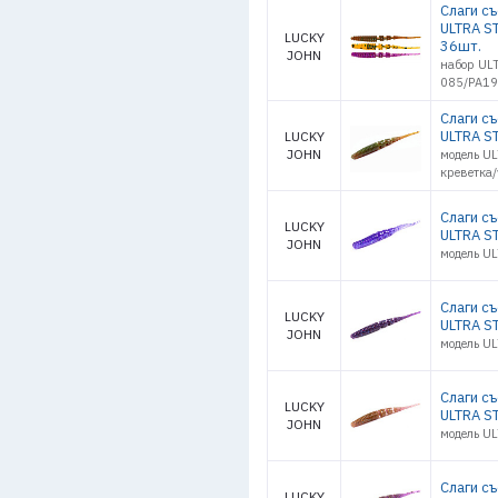
Слаги с
ULTRA ST
LUCKY
36шт.
JOHN
набор UL
085/PA19
Слаги с
ULTRA ST
LUCKY
JOHN
модель UL
креветка
Слаги с
LUCKY
ULTRA ST
JOHN
модель U
Слаги с
LUCKY
ULTRA ST
JOHN
модель U
Слаги с
LUCKY
ULTRA ST
JOHN
модель U
Слаги с
LUCKY