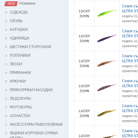
Новинки
Слаги с
ULTRA ST
LUCKY
ОДЕЖДА
JOHN
модель UL
ОБУВЬ
креветка
КАТУШКИ
Слаги с
ULTRA ST
LUCKY
УДИЛИЩА
JOHN
модель UL
креветка
ШЕСТИКИ СТОРОЖКИ
ПОПЛАВКИ
Слаги с
ULTRA ST
LUCKY
ЛЕСКИ
JOHN
модель UL
креветка
ПРИМАНКИ
Слаги с
КРЮЧКИ
ULTRA ST
LUCKY
ПРИКОРМКИ НАСАДКИ
JOHN
модель UL
креветка
ЛЕДОБУРЫ
Слаги с
МОТОБУРЫ
ULTRA ST
LUCKY
ОСНАСТКА
JOHN
модель UL
креветка
АКСЕССУАРЫ РЫБОЛОВНЫЕ
Слаги с
ЯЩИКИ КОРОБКИ СУМКИ
ULTRA ST
LUCKY
ЧЕХЛЫ