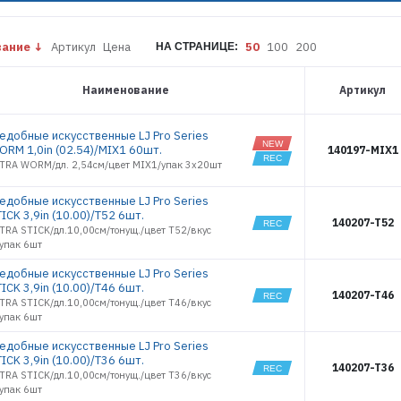
2.8
1187
BUGSY SHAD
1188
3.9
1189
вание
Артикул
Цена
50
100
200
НА СТРАНИЦЕ:
CHICKEN LEG
1,0
1190
CRUSHER
1191
GRUB 3.9
Наименование
Артикул
1192
CURLY
SHRIMP 2.0
1274
CURLY
ъедобные искусственные LJ Pro Series
1275
SHRIMP 3.0
ORM 1,0in (02.54)/MIX1 60шт.
140197-MIX1
1277
HOGY HOG
LTRA WORM/дл. 2,54см/цвет MIX1/упак 3x20шт
1278
0.8
HOGY HOG
1281
ъедобные искусственные LJ Pro Series
1.2
1282
ICK 3,9in (10.00)/T52 6шт.
HOGY HOG
140207-T52
1283
TRA STICK/дл.10,00см/тонущ./цвет T52/вкус
1.6
/упак 6шт
1284
HOGY
SHRIMP 2.2
1285
ъедобные искусственные LJ Pro Series
HOGY
1286
ICK 3,9in (10.00)/T46 6шт.
SHRIMP 3.0
140207-T46
TRA STICK/дл.10,00см/тонущ./цвет T46/вкус
1287
HOGY
SHRIMP 3.5
/упак 6шт
1288
HOGY TAIL
1289
ъедобные искусственные LJ Pro Series
2.5
ICK 3,9in (10.00)/T36 6шт.
1290
HOGY TAIL
140207-T36
3.0
TRA STICK/дл.10,00см/тонущ./цвет T36/вкус
1291
/упак 6шт
HOGY TAIL
1292