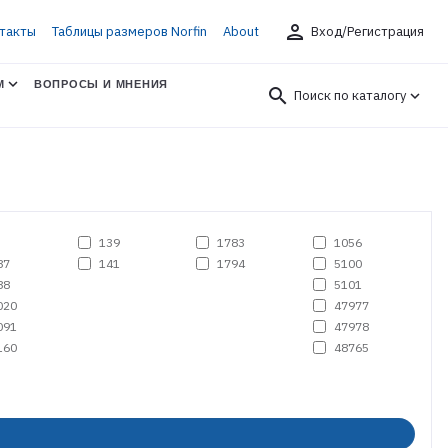
person
такты
Таблицы размеров Norfin
About
Вход/Регистрация
М
ВОПРОСЫ И МНЕНИЯ
search
Поиск по каталогу
139
1783
1056
87
141
1794
5100
88
5101
020
47977
091
47978
160
48765