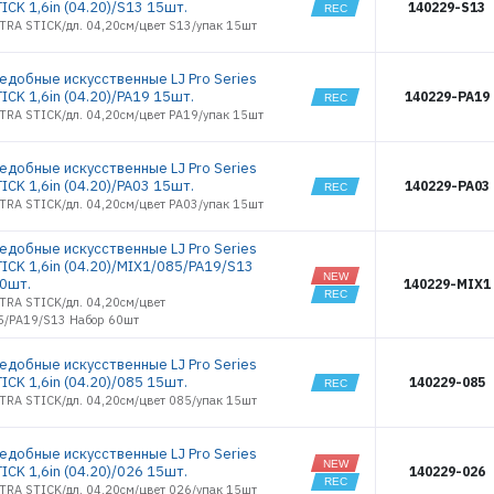
5624
ICK 1,6in (04.20)/S13 15шт.
140229-S13
LTRA STICK/дл. 04,20см/цвет S13/упак 15шт
5799
5800
5801
ъедобные искусственные LJ Pro Series
ICK 1,6in (04.20)/PA19 15шт.
140229-PA19
5802
LTRA STICK/дл. 04,20см/цвет PA19/упак 15шт
5803
5804
5805
ъедобные искусственные LJ Pro Series
ICK 1,6in (04.20)/PA03 15шт.
140229-PA03
5806
LTRA STICK/дл. 04,20см/цвет PA03/упак 15шт
5807
5808
ъедобные искусственные LJ Pro Series
5809
TICK 1,6in (04.20)/MIX1/085/PA19/S13
5812
0шт.
140229-MIX1
TRA STICK/дл. 04,20см/цвет
5813
5/PA19/S13 Набор 60шт
5814
5816
ъедобные искусственные LJ Pro Series
6222
ICK 1,6in (04.20)/085 15шт.
140229-085
6223
LTRA STICK/дл. 04,20см/цвет 085/упак 15шт
6224
6225
ъедобные искусственные LJ Pro Series
6226
ICK 1,6in (04.20)/026 15шт.
140229-026
LTRA STICK/дл. 04,20см/цвет 026/упак 15шт
6227