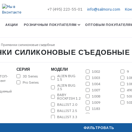
+7 (495) 223-55-01
info@salmoru.com
Кон
АКЦИИ
РОЗНИЧНЫМ ПОКУПАТЕЛЯМ
ОПТОВЫМ ПОКУПАТЕЛЯ
. Приманки силиконовые съедобные
МАНКИ СИЛИКОНОВЫЕ СЪЕДОБНЫЕ
СЕРИЯ
МОДЕЛИ
1002
9
ALIEN BUG
3D Series
ТОП-
1003
10
1.5
ент
Pro Series
1004
10
ALIEN BUG
2.5
1007
49
дуемый
BABY
1008
50
ROCKFISH 1.2
1009
50
BALLIST 2.0
1183
BALLIST 2.5
1184
BALLIST 3.3
1185
BALLIST 4.0
1186
ФИЛЬТРОВАТЬ
BUGSY SHAD