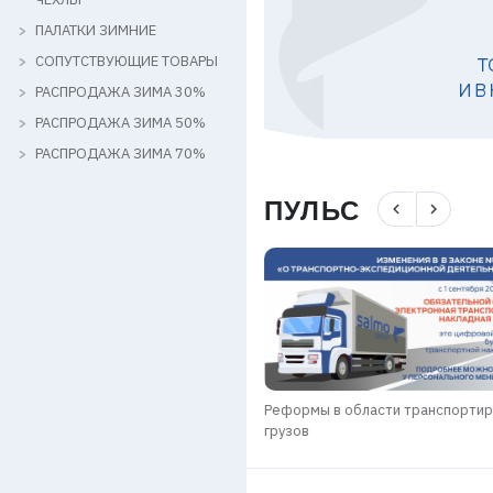
ПАЛАТКИ ЗИМНИЕ
СОПУТСТВУЮЩИЕ ТОВАРЫ
РАСПРОДАЖА ЗИМА 30%
РАСПРОДАЖА ЗИМА 50%
РАСПРОДАЖА ЗИМА 70%
ПУЛЬС
navigate_before
navigate_next
КИ SALMO GROUP / ЗИМА 2025-
Реформы в области транспорти
грузов