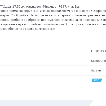
 TAIL/дл. 17.50см/тонущ./вес 48гр./цвет PG37/упак 1шт.
коновая приманка серии BBS, имеющая реалистичную окраску с 3D эффе
мерах: 7 и 9 дюйма. Несмотря на свои габариты, приманки привлекательн
о веса, проблем с забросом неогруженного силикона не возникает. Гла
е к приманке нужно приобрести комплект из 2 флюорокарбоновых пово
о разработан под серию приманок BBS.
LUCKY JOH
Salmo Gro
Латвия