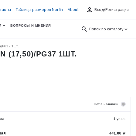
person
такты
Таблицы размеров Norfin
About
Вход/Регистрация
М
ВОПРОСЫ И МНЕНИЯ
search
Поиск по каталогу
0)/PG37 1шт.
N (17,50)/PG37 1ШТ.
Нет в наличии
аза
1 упак.
ная
441.00 ₽