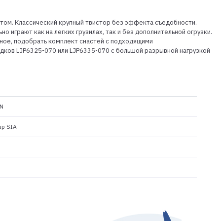
ктом. Классический крупный твистор без эффекта съедобности.
о играют как на легких грузилах, так и без дополнительной огрузки.
вное, подобрать комплект снастей с подходящими
дков LJP6325-070 или LJP6335-070 с большой разрывной нагрузкой
N
up SIA