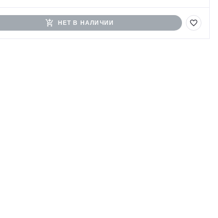
add_shopping_cart
favorite_border
НЕТ В НАЛИЧИИ