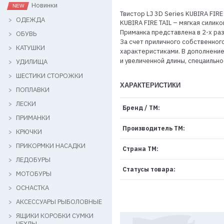
Новинки
Твистор LJ 3D Series KUBIRA FIRE
ОДЕЖДА
KUBIRA FIRE TAIL – мягкая сили
Приманка представлена в 2-х раз
ОБУВЬ
За счет приличного собственног
КАТУШКИ
характеристиками. В дополнени
и увеличенной длины, спецаильн
УДИЛИЩА
ШЕСТИКИ СТОРОЖКИ
ХАРАКТЕРИСТИКИ
ПОПЛАВКИ
ЛЕСКИ
Бренд / ТМ:
ПРИМАНКИ
Производитель ТМ:
КРЮЧКИ
ПРИКОРМКИ НАСАДКИ
Страна ТМ:
ЛЕДОБУРЫ
Статусы товара:
МОТОБУРЫ
ОСНАСТКА
АКСЕССУАРЫ РЫБОЛОВНЫЕ
ЯЩИКИ КОРОБКИ СУМКИ
ЧЕХЛЫ