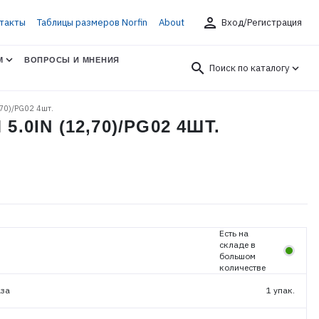
person
такты
Таблицы размеров Norfin
About
Вход/Регистрация
М
ВОПРОСЫ И МНЕНИЯ
search
Поиск по каталогу
70)/PG02 4шт.
0IN (12,70)/PG02 4ШТ.
Есть на
складе в
большом
количестве
аза
1 упак.