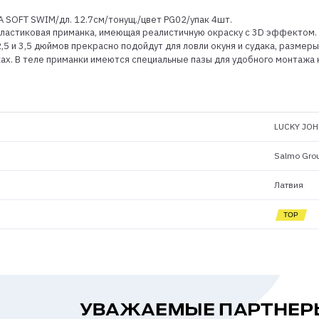
A SOFT SWIM/дл. 12.7см/тонущ./цвет PG02/упак 4шт.
астиковая приманка, имеющая реалистичную окраску с 3D эффектом. Прим
ы 2,5 и 3,5 дюймов прекрасно подойдут для ловли окуня и судака, размеры
ах. В теле приманки имеются специальные пазы для удобного монтажа
LUCKY JOH
Salmo Gro
Латвия