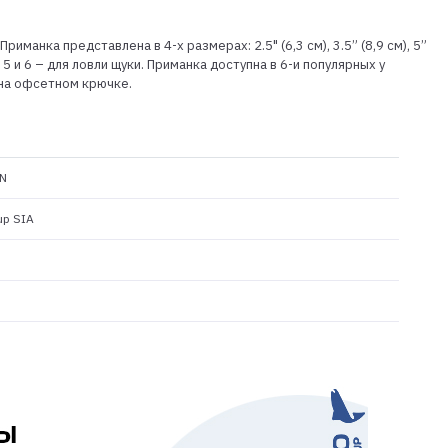
анка представлена в 4-х размерах: 2.5" (6,3 см), 3.5” (8,9 см), 5”
 5 и 6 – для ловли щуки. Приманка доступна в 6-и популярных у
 на офсетном крючке.
N
up SIA