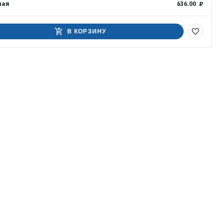
ная
636.00 ₽
add_shopping_cart
favorite_border
В КОРЗИНУ