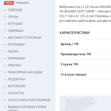
Новинки
Виброхвосты LJ 3D Series BASAR
ОДЕЖДА
3D BASARA SOFT SWIM – мягкая пл
(12,7 см) и 6” (15,2 см). Размер
ОБУВЬ
российских рыболовов, расцветк
КАТУШКИ
УДИЛИЩА
ХАРАКТЕРИСТИКИ
ШЕСТИКИ СТОРОЖКИ
Бренд / ТМ:
ПОПЛАВКИ
ЛЕСКИ
Производитель ТМ:
ПРИМАНКИ
Страна ТМ:
КРЮЧКИ
ПРИКОРМКИ НАСАДКИ
Статусы товара:
ЛЕДОБУРЫ
МОТОБУРЫ
ОСНАСТКА
АКСЕССУАРЫ РЫБОЛОВНЫЕ
ЯЩИКИ КОРОБКИ СУМКИ
ЧЕХЛЫ