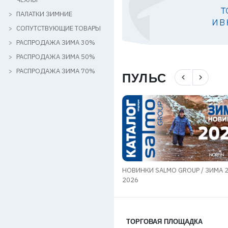
ПАЛАТКИ ЗИМНИЕ
СОПУТСТВУЮЩИЕ ТОВАРЫ
РАСПРОДАЖА ЗИМА 30%
РАСПРОДАЖА ЗИМА 50%
РАСПРОДАЖА ЗИМА 70%
ПУЛЬС
navigate_before
navigate_next
мы в области транспортировки
НОВИНКИ SALMO GROUP / ЗИМА 
в
2026
ТОРГОВАЯ ПЛОЩАДКА