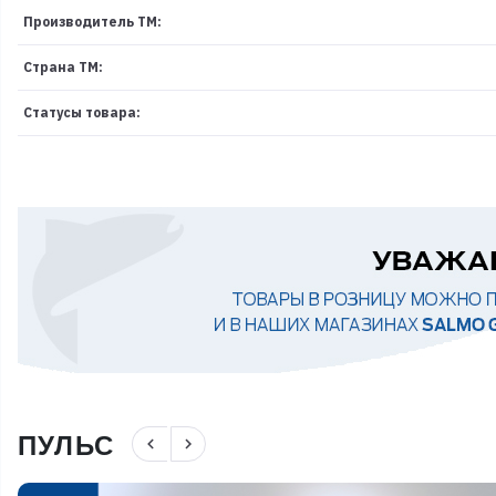
Производитель ТМ:
Страна ТМ:
Статусы товара:
ПУЛЬС
navigate_before
navigate_next