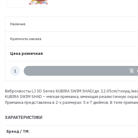
Наличие
Кратность заказа
Цена розничная
Количество
add_shopping_cart
к
заказу
Виброхвосты LJ 3D Series KUBIRA SWIM SHAD/дл. 12.05см/тонущ./вес
KUBIRA SWIM SHAD – мягкая приманка, имеющая реалистичную окрас
Приманка представлена в 2-х размерах: 5 и 7 дюймов. В теле прим
ХАРАКТЕРИСТИКИ
Бренд / ТМ: