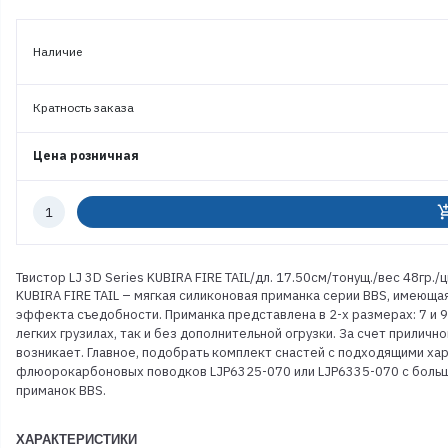
Наличие
Кратность заказа
Цена розничная
Количество
add_shoppi
к
заказу
Твистор LJ 3D Series KUBIRA FIRE TAIL/дл. 17.50см/тонущ./вес 48гр./
KUBIRA FIRE TAIL – мягкая силиконовая приманка серии BBS, имеющ
эффекта съедобности. Приманка представлена в 2-х размерах: 7 и 9
легких грузилах, так и без дополнительной огрузки. За счет прилич
возникает. Главное, подобрать комплект снастей с подходящими ха
флюорокарбоновых поводков LJP6325-070 или LJP6335-070 с большо
приманок BBS.
ХАРАКТЕРИСТИКИ