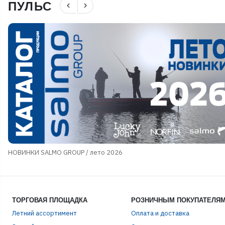
ПУЛЬС
navigate_before
navigate_next
НОВИНКИ SALMO GROUP / лето 2026
ТОРГОВАЯ ПЛОЩАДКА
РОЗНИЧНЫМ ПОКУПАТЕЛЯ
Летний ассортимент
Оплата и доставка