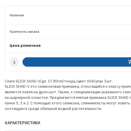
Наличие
Кратность заказа
Цена розничная
Количество
add_shoppi
к
заказу
Слаги SLICK SHAD-V/дл. 17.80см/тонущ./цвет 004/упак 3шт.
SLICK SHAD-V это силиконовая приманка, относящийся к классу прим
является ловля на дроп шот. Также, к специализации указанного сла
на шарнирной оснастке. Предлагается мягкая приманка SLICK SHAD-V
пачке 5, 3 и 2. С помощью этого силикона, спиннингисты могут ловит
охотящуюся среди обильной водной растительности.
ХАРАКТЕРИСТИКИ