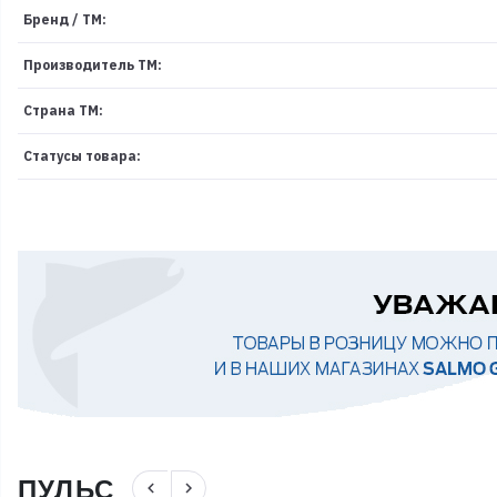
Бренд / ТМ:
Производитель ТМ:
Страна ТМ:
Статусы товара:
ПУЛЬС
navigate_before
navigate_next