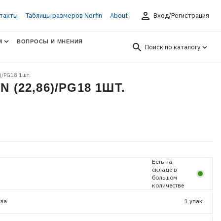
person
такты
Таблицы размеров Norfin
About
Вход/Регистрация
М
ВОПРОСЫ И МНЕНИЯ
search
Поиск по каталогу
6)/PG18 1шт.
N (22,86)/PG18 1ШТ.
Есть на
складе в
большом
количестве
аза
1 упак.