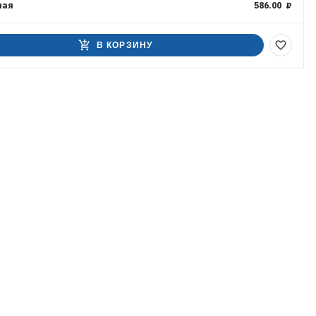
ная
586.00 ₽
add_shopping_cart
favorite_border
В КОРЗИНУ