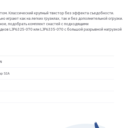
ктом. Классический крупный твистор без эффекта съедобности.
о играют как на легких грузилах, так и без дополнительной огрузки.
вное, подобрать комплект снастей с подходящими
дков LJP6325-070 или LJP6335-070 с большой разрывной нагрузкой
N
up SIA