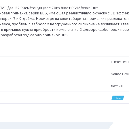
 TAIL/дл. 22.90см/тонущ./вес 70гр./цвет PG18/упак 1шт.
коновая приманка серии BBS, имеющая реалистичную окраску с 3D эффе
мерах: 7 и 9 дюйма. Несмотря на свои габариты, приманки привлекательн
о веса, проблем с забросом неогруженного силикона не возникает. Гла
е к приманке нужно приобрести комплект из 2 флюорокарбоновых пово
о разработан под серию приманок BBS.
LUCKY JOH
Salmo Gro
Латвия