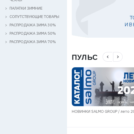
ПАЛАТКИ ЗИМНИЕ
СОПУТСТВУЮЩИЕ ТОВАРЫ
РАСПРОДАЖА ЗИМА 30%
РАСПРОДАЖА ЗИМА 50%
РАСПРОДАЖА ЗИМА 70%
ПУЛЬС
navigate_before
navigate_next
мы в области транспортировки
НОВИНКИ SALMO GROUP / лето 2
в