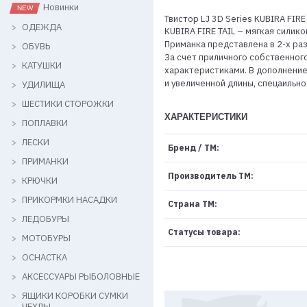
Новинки
Твистор LJ 3D Series KUBIRA FIRE
ОДЕЖДА
KUBIRA FIRE TAIL – мягкая сили
Приманка представлена в 2-х раз
ОБУВЬ
За счет приличного собственног
КАТУШКИ
характеристиками. В дополнени
и увеличенной длины, спецаильн
УДИЛИЩА
ШЕСТИКИ СТОРОЖКИ
ХАРАКТЕРИСТИКИ
ПОПЛАВКИ
ЛЕСКИ
Бренд / ТМ:
ПРИМАНКИ
Производитель ТМ:
КРЮЧКИ
ПРИКОРМКИ НАСАДКИ
Страна ТМ:
ЛЕДОБУРЫ
Статусы товара:
МОТОБУРЫ
ОСНАСТКА
АКСЕССУАРЫ РЫБОЛОВНЫЕ
ЯЩИКИ КОРОБКИ СУМКИ
ЧЕХЛЫ