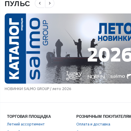
ПУЛЬС
navigate_before
navigate_next
НОВИНКИ SALMO GROUP / лето 2026
ТОРГОВАЯ ПЛОЩАДКА
РОЗНИЧНЫМ ПОКУПАТЕЛЯ
Летний ассортимент
Оплата и доставка