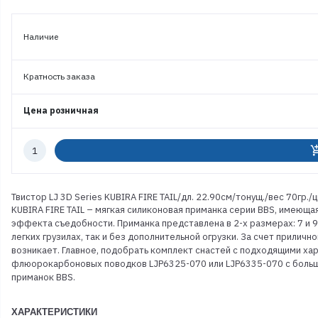
Наличие
Кратность заказа
Цена розничная
Количество
add_shoppi
к
заказу
Твистор LJ 3D Series KUBIRA FIRE TAIL/дл. 22.90см/тонущ./вес 70гр./
KUBIRA FIRE TAIL – мягкая силиконовая приманка серии BBS, имеющ
эффекта съедобности. Приманка представлена в 2-х размерах: 7 и 9
легких грузилах, так и без дополнительной огрузки. За счет прилич
возникает. Главное, подобрать комплект снастей с подходящими ха
флюорокарбоновых поводков LJP6325-070 или LJP6335-070 с большо
приманок BBS.
ХАРАКТЕРИСТИКИ