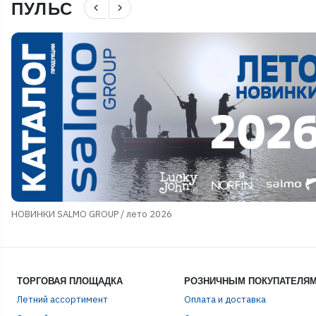
ПУЛЬС
navigate_before
navigate_next
НОВИНКИ SALMO GROUP / лето 2026
ТОРГОВАЯ ПЛОЩАДКА
РОЗНИЧНЫМ ПОКУПАТЕЛЯ
Летний ассортимент
Оплата и доставка