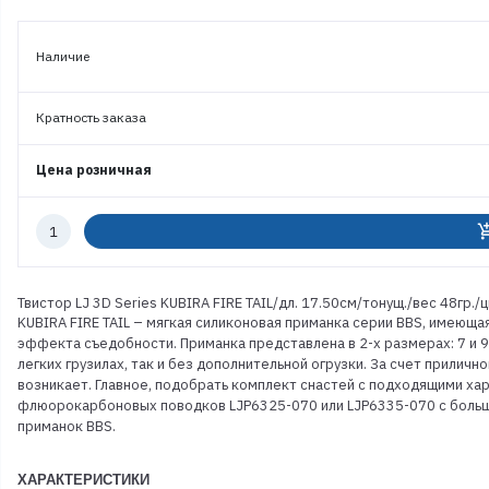
Наличие
Кратность заказа
Цена розничная
Количество
add_shoppi
к
заказу
Твистор LJ 3D Series KUBIRA FIRE TAIL/дл. 17.50см/тонущ./вес 48гр./
KUBIRA FIRE TAIL – мягкая силиконовая приманка серии BBS, имеющ
эффекта съедобности. Приманка представлена в 2-х размерах: 7 и 9
легких грузилах, так и без дополнительной огрузки. За счет прилич
возникает. Главное, подобрать комплект снастей с подходящими ха
флюорокарбоновых поводков LJP6325-070 или LJP6335-070 с большо
приманок BBS.
ХАРАКТЕРИСТИКИ