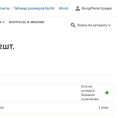
person
такты
Таблицы размеров Norfin
About
Вход/Регистрация
М
ВОПРОСЫ И МНЕНИЯ
search
Поиск по каталогу
 2ШТ.
Есть на
складе в
большом
количестве
аза
1 упак.