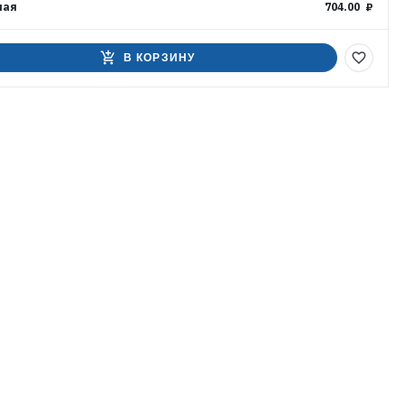
ная
704.00 ₽
add_shopping_cart
favorite_border
В КОРЗИНУ