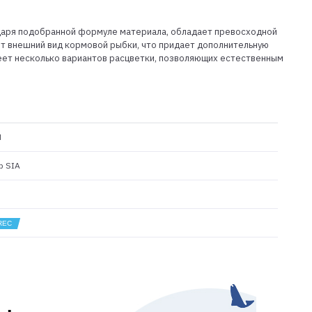
даря подобранной формуле материала, обладает превосходной
ет внешний вид кормовой рыбки, что придает дополнительную
меет несколько вариантов расцветки, позволяющих естественным
N
p SIA