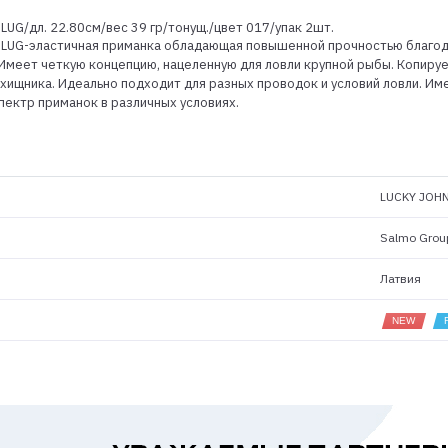
LUG/дл. 22.80см/вес 39 гр/тонущ./цвет 017/упак 2шт.
 SLUG-эластичная приманка обладающая повышенной прочностью благо
Имеет четкую концепцию, нацеленную для ловли крупной рыбы. Копиру
 хищника. Идеально подходит для разных проводок и условий ловли. И
ектр приманок в различных условиях.
LUCKY JOH
Salmo Grou
Латвия