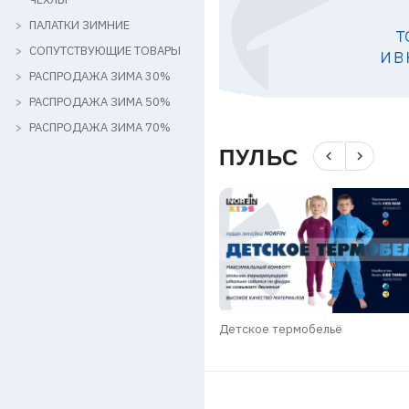
ПАЛАТКИ ЗИМНИЕ
СОПУТСТВУЮЩИЕ ТОВАРЫ
РАСПРОДАЖА ЗИМА 30%
РАСПРОДАЖА ЗИМА 50%
РАСПРОДАЖА ЗИМА 70%
ПУЛЬС
navigate_before
navigate_next
КИ SALMO GROUP / ЗИМА 2025-
Детское термобельё