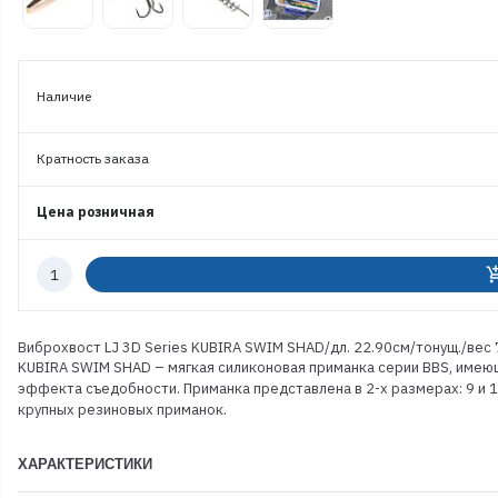
Наличие
Кратность заказа
Цена розничная
Количество
add_shoppi
к
заказу
Виброхвост LJ 3D Series KUBIRA SWIM SHAD/дл. 22.90см/тонущ./вес 7
KUBIRA SWIM SHAD – мягкая силиконовая приманка серии BBS, имею
эффекта съедобности. Приманка представлена в 2-х размерах: 9 и 10
крупных резиновых приманок.
ХАРАКТЕРИСТИКИ