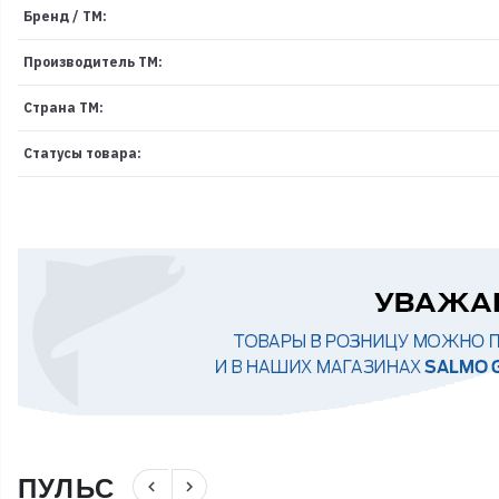
Бренд / ТМ:
Производитель ТМ:
Страна ТМ:
Статусы товара:
ПУЛЬС
navigate_before
navigate_next