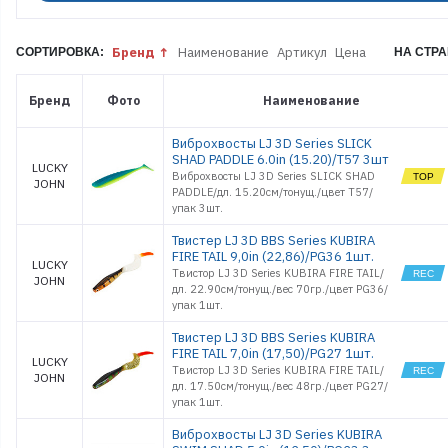
7.0
KUBIRA
FIRE TAIL
Бренд
Наименование
Артикул
Цена
9.0
СОРТИРОВКА:
НА СТРА
KUBIRA
SWIM
SHAD 3D
Бренд
Фото
Наименование
Series
KUBIRA
SWIM
Виброхвосты LJ 3D Series SLICK
SHAD 5.0
SHAD PADDLE 6.0in (15.20)/T57 3шт
LUCKY
KUBIRA
Виброхвосты LJ 3D Series SLICK SHAD
JOHN
SWIM
PADDLE/дл. 15.20см/тонущ./цвет T57/
SHAD 9.0
упак 3шт.
KUBIRA
SWIM
Твистер LJ 3D BBS Series KUBIRA
SHAD 10.3
FIRE TAIL 9,0in (22,86)/PG36 1шт.
KUBIRA
LUCKY
SWIM
Твистор LJ 3D Series KUBIRA FIRE TAIL/
JOHN
SHAD 12.0
дл. 22.90см/тонущ./вес 70гр./цвет PG36/
PANO
упак 1шт.
SLUG 7.0
PANO
Твистер LJ 3D BBS Series KUBIRA
SLUG 9.0
FIRE TAIL 7,0in (17,50)/PG27 1шт.
LUCKY
RED TAIL
Твистор LJ 3D Series KUBIRA FIRE TAIL/
JOHN
SHAD 3.5
дл. 17.50см/тонущ./вес 48гр./цвет PG27/
RED TAIL
упак 1шт.
SHAD 5.0
SLICK
Виброхвосты LJ 3D Series KUBIRA
SHAD-V