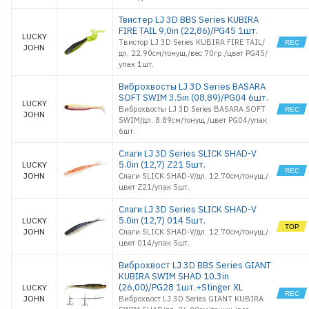
Твистер LJ 3D BBS Series KUBIRA
FIRE TAIL 9,0in (22,86)/PG45 1шт.
LUCKY
Твистор LJ 3D Series KUBIRA FIRE TAIL/
JOHN
дл. 22.90см/тонущ./вес 70гр./цвет PG45/
упак 1шт.
Виброхвосты LJ 3D Series BASARA
SOFT SWIM 3.5in (08,89)/PG04 6шт.
LUCKY
Виброхвосты LJ 3D Series BASARA SOFT
JOHN
SWIM/дл. 8.89см/тонущ./цвет PG04/упак
6шт.
Слаги LJ 3D Series SLICK SHAD-V
5.0in (12,7) Z21 5шт.
LUCKY
JOHN
Слаги SLICK SHAD-V/дл. 12.70см/тонущ./
цвет Z21/упак 5шт.
Слаги LJ 3D Series SLICK SHAD-V
5.0in (12,7) 014 5шт.
LUCKY
JOHN
Слаги SLICK SHAD-V/дл. 12.70см/тонущ./
цвет 014/упак 5шт.
Виброхвост LJ 3D BBS Series GIANT
KUBIRA SWIM SHAD 10.3in
(26,00)/PG28 1шт.+Stinger XL
LUCKY
JOHN
Виброхвост LJ 3D Series GIANT KUBIRA