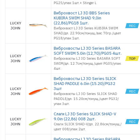
PG25/упак 1шт.+ Stinger L
Виброхвост LJ 3D BBS Series
KUBIRA SWIM SHAD 9,0in
(22,86)/PG18 1шт.
LUCKY
JOHN
Виброхвост LJ 3D Series KUBIRA SWIM
SHAD/дл. 22.90см/тонущ./вес 70гр./цвет
PG18/упак 1шт.
Виброхвосты LJ 3D Series BASARA
SOFT SWIM 5.0in (12,70)/PG05 4шт.
LUCKY
Виброхвосты LJ 3D Series BASARA SOFT
JOHN
SWIM/дл. 12.7см/тонущ./цвет PG05/упак
4шт.
Виброхвосты LJ 3D Series SLICK
SHAD PADDLE 6.0in (15.20)/PG32
3шт
LUCKY
JOHN
Виброхвосты LJ 3D Series SLICK SHAD
PADDLE/дл. 15.20см/тонущ./цвет PG32/
упак 3шт.
Слаги LJ 3D Series SLICK SHAD-V
9.0in (22,86) 008 2шт.
LUCKY
JOHN
Слаги SLICK SHAD-V/дл. 22.86см/тонущ./
цвет 008/упак 2шт.
Виброхвосты LJ 3D Series BASARA