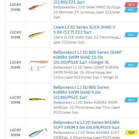
(22,80)/Z21 2шт.
LUCKY
Виброхвосты LJ 3D Series PANO SLUG/дл.
JOHN
22.80см/вес 39 гр/тонущ./цвет Z21/упак
2шт.
Слаги LJ 3D Series SLICK SHAD-V
5.0in (12,7) Z22 5шт.
LUCKY
JOHN
Слаги SLICK SHAD-V/дл. 12.70см/тонущ./
цвет Z22/упак 5шт.
Виброхвост LJ 3D BBS Series GIANT
KUBIRA SWIM SHAD 10.3in
(26,00)/PG18 1шт.+Stinger XL
LUCKY
JOHN
Виброхвост LJ 3D Series GIANT KUBIRA
SWIM SHAD/дл. 26.00см/тонущ./вес
135гр./цвет PG18/упак 1шт.+ Stinger XL
Виброхвост LJ 3D BBS Series
KUBIRA SWIM SHAD 9,0in
(22,86)/PG21 1шт.
LUCKY
JOHN
Виброхвост LJ 3D Series KUBIRA SWIM
SHAD/дл. 22.90см/тонущ./вес 70гр./цвет
PG21/упак 1шт.
Виброхвосты LJ 3D Series BASARA
SOFT SWIM 3.5in (08,89)/PG05 6шт.
LUCKY
Виброхвосты LJ 3D Series BASARA SOFT
JOHN
SWIM/дл. 8.89см/тонущ./цвет PG05/упак