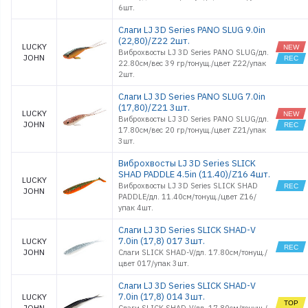
6шт.
Слаги LJ 3D Series PANO SLUG 9.0in
(22,80)/Z22 2шт.
LUCKY
Виброхвосты LJ 3D Series PANO SLUG/дл.
JOHN
22.80см/вес 39 гр/тонущ./цвет Z22/упак
2шт.
Слаги LJ 3D Series PANO SLUG 7.0in
(17,80)/Z21 3шт.
LUCKY
Виброхвосты LJ 3D Series PANO SLUG/дл.
JOHN
17.80см/вес 20 гр/тонущ./цвет Z21/упак
3шт.
Виброхвосты LJ 3D Series SLICK
SHAD PADDLE 4.5in (11.40)/Z16 4шт.
LUCKY
Виброхвосты LJ 3D Series SLICK SHAD
JOHN
PADDLE/дл. 11.40см/тонущ./цвет Z16/
упак 4шт.
Слаги LJ 3D Series SLICK SHAD-V
7.0in (17,8) 017 3шт.
LUCKY
JOHN
Слаги SLICK SHAD-V/дл. 17.80см/тонущ./
цвет 017/упак 3шт.
Слаги LJ 3D Series SLICK SHAD-V
7.0in (17,8) 014 3шт.
LUCKY
JOHN