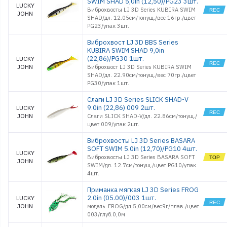
SWIM SHAD 5,0in (12,50)/PG23 3шт.
5.0
LUCKY
Виброхвосты LJ 3D Series KUBIRA SWIM
JOHN
SLICK
SHAD/дл. 12.05см/тонущ./вес 16гр./цвет
SHAD-V
PG23/упак 3шт.
7.0
SLICK
Виброхвост LJ 3D BBS Series
SHAD-V
9.0
KUBIRA SWIM SHAD 9,0in
(22,86)/PG30 1шт.
LUCKY
SLICK
SHAD
JOHN
Виброхвост LJ 3D Series KUBIRA SWIM
PADDLE 4.5
SHAD/дл. 22.90см/тонущ./вес 70гр./цвет
SLICK
PG30/упак 1шт.
SHAD
PADDLE 6.0
Слаги LJ 3D Series SLICK SHAD-V
9.0in (22,86) 009 2шт.
LUCKY
JOHN
Слаги SLICK SHAD-V/дл. 22.86см/тонущ./
цвет 009/упак 2шт.
Виброхвосты LJ 3D Series BASARA
SOFT SWIM 5.0in (12,70)/PG10 4шт.
LUCKY
Виброхвосты LJ 3D Series BASARA SOFT
JOHN
SWIM/дл. 12.7см/тонущ./цвет PG10/упак
4шт.
Приманка мягкая LJ 3D Series FROG
2.0in (05.00)/003 1шт.
LUCKY
JOHN
модель FROG/дл.5,00см/вес9г/плав./цвет
003/глуб.0,0м