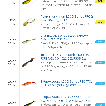
Виброхвосты LJ 3D Series BASARA SOFT
JOHN
SWIM/дл. 12.7см/тонущ./цвет PG01/упак
4шт.
Приманка мягкая LJ 3D Series FROG
2.6in (06.50)/001 1шт.
LUCKY
JOHN
модель FROG/дл.6,50см/вес15г/плав./
цвет 001/глуб.0,0м
Слаги LJ 3D Series SLICK SHAD-V
7.0in (17,8) Z23 3шт.
LUCKY
JOHN
Слаги SLICK SHAD-V/дл. 17.80см/тонущ./
цвет Z23/упак 3шт.
Твистер LJ 3D BBS Series KUBIRA
FIRE TAIL 9,0in (22,86)/PG38 1шт.
LUCKY
Твистор LJ 3D Series KUBIRA FIRE TAIL/
JOHN
дл. 22.90см/тонущ./вес 70гр./цвет PG38/
упак 1шт.
Виброхвосты LJ 3D Series RED TAIL
LUCKY
SHAD 3.5in (08.90)/PG32 5шт.
JOHN
Виброхвосты LJ 3D Series KUBIRA
SWIM SHAD 5,0in (12,50)/PG21 3шт.
LUCKY
Виброхвосты LJ 3D Series KUBIRA SWIM