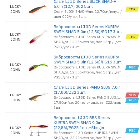
Слаги LJ 3D Series SLICK SHAD-V
5.0in (12,7) 002 5шт.
LUCKY
JOHN
Слаги SLICK SHAD-V/дл. 12.70см/тонущ./
цвет 002/упак 5шт.
Виброхвосты LJ 3D Series KUBIRA
SWIM SHAD 5,0in (12,50)/PG17 3шт.
LUCKY
Виброхвосты LJ 3D Series KUBIRA SWIM
JOHN
SHAD/дл. 12.05см/тонущ./вес 16гр./цвет
PG17/упак 3шт.
Виброхвосты LJ 3D Series KUBIRA
SWIM SHAD 5,0in (12,50)/PG15 3шт.
LUCKY
Виброхвосты LJ 3D Series KUBIRA SWIM
JOHN
SHAD/дл. 12.05см/тонущ./вес 16гр./цвет
PG15/упак 3шт.
Слаги LJ 3D Series PANO SLUG 7.0in
(17,80)/Z22 3шт.
LUCKY
Виброхвосты LJ 3D Series PANO SLUG/дл.
JOHN
17.80см/вес 20 гр/тонущ./цвет Z22/упак
3шт.
Виброхвост LJ 3D BBS Series
KUBIRA SWIM SHAD 9.0in
(22,86)/PG25 1шт.+Stinger L
LUCKY
JOHN
Виброхвост LJ 3D Series KUBIRA SWIM
SHAD/дл. 22.90см/тонущ./вес 70гр./цвет