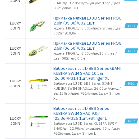
JOHN
SHAD/дл. 12.05см/тонущ./вес 16гр./цвет
PG21/упак 3шт.
Приманка мягкая LJ 3D Series FROG
2.0in (05.00)/002 1шт.
LUCKY
JOHN
модель FROG/дл.5,00см/вес9г/плав./цвет
002/глуб.0,0м
Приманка мягкая LJ 3D Series FROG
2.6in (06.50)/002 1шт.
LUCKY
JOHN
модель FROG/дл.6,50см/вес15г/плав./
цвет 002/глуб.0,0м
Виброхвост LJ 3D BBS Series GIANT
KUBIRA SWIM SHAD 10.3in
(26,00)/PG14 1шт.+Stinger XL
LUCKY
Виброхвост LJ 3D BBS Series GIANT
JOHN
KUBIRA SWIM SHAD/дл. 26.00см/тонущ./
вес 135гр./цвет PG14/упак 1шт.+ Stinger
XL
Виброхвост LJ 3D BBS Series
KUBIRA SWIM SHAD 9.0in
(22,86)/PG26 1шт.+Stinger L
LUCKY
JOHN
Виброхвост LJ 3D Series KUBIRA SWIM
SHAD/дл. 22.90см/тонущ./вес 70гр./цвет
PG26/упак 1шт.+ Stinger L