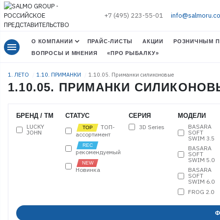
+7 (495) 223-55-01
info@salmoru.c
О КОМПАНИИ
ПРАЙС-ЛИСТЫ
АКЦИИ
РОЗНИЧНЫМ П
menu
ВОПРОСЫ И МНЕНИЯ
«ПРО РЫБАЛКУ»
1. ЛЕТО
1.10. ПРИМАНКИ
1.10.05. Приманки силиконовые
1.10.05. ПРИМАНКИ СИЛИКОНО
БРЕНД / ТМ
СТАТУС
СЕРИЯ
МОДЕЛИ
LUCKY
BASARA
3D Series
ТОП-
JOHN
SOFT
ассортимент
SWIM 3.5
BASARA
рекомендуемый
SOFT
SWIM 5.0
Новинка
BASARA
SOFT
SWIM 6.0
FROG 2.0
FROG 2.6
KUBIRA
Ф
FIRE TAIL