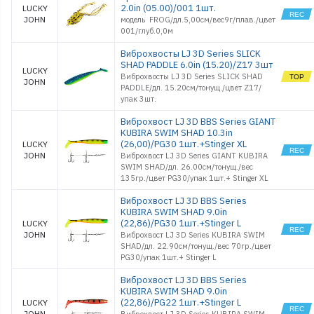
2.0in (05.00)/001 1шт.
LUCKY
JOHN
модель FROG/дл.5,00см/вес9г/плав./цвет
001/глуб.0,0м
Виброхвосты LJ 3D Series SLICK
SHAD PADDLE 6.0in (15.20)/Z17 3шт
LUCKY
Виброхвосты LJ 3D Series SLICK SHAD
JOHN
PADDLE/дл. 15.20см/тонущ./цвет Z17/
упак 3шт.
Виброхвост LJ 3D BBS Series GIANT
KUBIRA SWIM SHAD 10.3in
(26,00)/PG30 1шт.+Stinger XL
LUCKY
JOHN
Виброхвост LJ 3D Series GIANT KUBIRA
SWIM SHAD/дл. 26.00см/тонущ./вес
135гр./цвет PG30/упак 1шт.+ Stinger XL
Виброхвост LJ 3D BBS Series
KUBIRA SWIM SHAD 9.0in
(22,86)/PG30 1шт.+Stinger L
LUCKY
JOHN
Виброхвост LJ 3D Series KUBIRA SWIM
SHAD/дл. 22.90см/тонущ./вес 70гр./цвет
PG30/упак 1шт.+ Stinger L
Виброхвост LJ 3D BBS Series
KUBIRA SWIM SHAD 9.0in
(22,86)/PG22 1шт.+Stinger L
LUCKY
JOHN