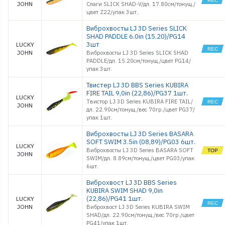
JOHN
Слаги SLICK SHAD-V/дл. 17.80см/тонущ./
цвет Z22/упак 3шт.
Виброхвосты LJ 3D Series SLICK
SHAD PADDLE 6.0in (15.20)/PG14
3шт
LUCKY
JOHN
Виброхвосты LJ 3D Series SLICK SHAD
PADDLE/дл. 15.20см/тонущ./цвет PG14/
упак 3шт.
Твистер LJ 3D BBS Series KUBIRA
FIRE TAIL 9,0in (22,86)/PG37 1шт.
LUCKY
Твистор LJ 3D Series KUBIRA FIRE TAIL/
JOHN
дл. 22.90см/тонущ./вес 70гр./цвет PG37/
упак 1шт.
Виброхвосты LJ 3D Series BASARA
SOFT SWIM 3.5in (08,89)/PG03 6шт.
LUCKY
Виброхвосты LJ 3D Series BASARA SOFT
JOHN
SWIM/дл. 8.89см/тонущ./цвет PG03/упак
6шт.
Виброхвост LJ 3D BBS Series
KUBIRA SWIM SHAD 9,0in
(22,86)/PG41 1шт.
LUCKY
JOHN
Виброхвост LJ 3D Series KUBIRA SWIM
SHAD/дл. 22.90см/тонущ./вес 70гр./цвет
PG41/упак 1шт.