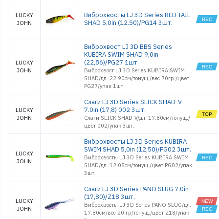
Виброхвосты LJ 3D Series RED TAIL
LUCKY
SHAD 5.0in (12.50)/PG14 3шт.
JOHN
Виброхвост LJ 3D BBS Series
KUBIRA SWIM SHAD 9,0in
(22,86)/PG27 1шт.
LUCKY
JOHN
Виброхвост LJ 3D Series KUBIRA SWIM
SHAD/дл. 22.90см/тонущ./вес 70гр./цвет
PG27/упак 1шт.
Слаги LJ 3D Series SLICK SHAD-V
7.0in (17,8) 002 3шт.
LUCKY
JOHN
Слаги SLICK SHAD-V/дл. 17.80см/тонущ./
цвет 002/упак 3шт.
Виброхвосты LJ 3D Series KUBIRA
SWIM SHAD 5,0in (12,50)/PG02 3шт.
LUCKY
Виброхвосты LJ 3D Series KUBIRA SWIM
JOHN
SHAD/дл. 12.05см/тонущ./цвет PG02/упак
3шт.
Слаги LJ 3D Series PANO SLUG 7.0in
(17,80)/Z18 3шт.
LUCKY
Виброхвосты LJ 3D Series PANO SLUG/дл.
JOHN
17.80см/вес 20 гр/тонущ./цвет Z18/упак