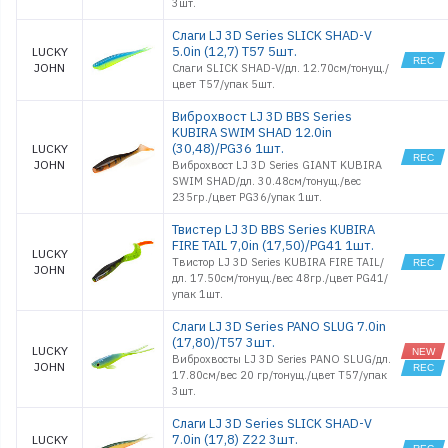
3шт.
Слаги LJ 3D Series SLICK SHAD-V
5.0in (12,7) T57 5шт.
LUCKY
JOHN
Слаги SLICK SHAD-V/дл. 12.70см/тонущ./
цвет T57/упак 5шт.
Виброхвост LJ 3D BBS Series
KUBIRA SWIM SHAD 12.0in
(30,48)/PG36 1шт.
LUCKY
JOHN
Виброхвост LJ 3D Series GIANT KUBIRA
SWIM SHAD/дл. 30.48см/тонущ./вес
235гр./цвет PG36/упак 1шт.
Твистер LJ 3D BBS Series KUBIRA
FIRE TAIL 7,0in (17,50)/PG41 1шт.
LUCKY
Твистор LJ 3D Series KUBIRA FIRE TAIL/
JOHN
дл. 17.50см/тонущ./вес 48гр./цвет PG41/
упак 1шт.
Слаги LJ 3D Series PANO SLUG 7.0in
(17,80)/T57 3шт.
LUCKY
Виброхвосты LJ 3D Series PANO SLUG/дл.
JOHN
17.80см/вес 20 гр/тонущ./цвет T57/упак
3шт.
Слаги LJ 3D Series SLICK SHAD-V
7.0in (17,8) Z22 3шт.
LUCKY