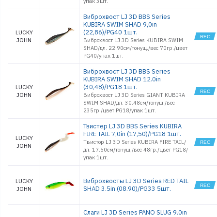
упак 3шт.
Виброхвост LJ 3D BBS Series
KUBIRA SWIM SHAD 9,0in
(22,86)/PG40 1шт.
LUCKY
JOHN
Виброхвост LJ 3D Series KUBIRA SWIM
SHAD/дл. 22.90см/тонущ./вес 70гр./цвет
PG40/упак 1шт.
Виброхвост LJ 3D BBS Series
KUBIRA SWIM SHAD 12.0in
(30,48)/PG18 1шт.
LUCKY
JOHN
Виброхвост LJ 3D Series GIANT KUBIRA
SWIM SHAD/дл. 30.48см/тонущ./вес
235гр./цвет PG18/упак 1шт.
Твистер LJ 3D BBS Series KUBIRA
FIRE TAIL 7,0in (17,50)/PG18 1шт.
LUCKY
Твистор LJ 3D Series KUBIRA FIRE TAIL/
JOHN
дл. 17.50см/тонущ./вес 48гр./цвет PG18/
упак 1шт.
Виброхвосты LJ 3D Series RED TAIL
LUCKY
SHAD 3.5in (08.90)/PG33 5шт.
JOHN
Слаги LJ 3D Series PANO SLUG 9.0in