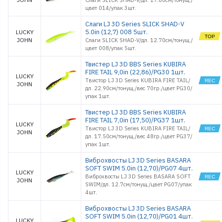
Слаги SLICK SHAD-V/дл. 17.80см/тонущ./
цвет 014/упак 3шт.
Слаги LJ 3D Series SLICK SHAD-V
5.0in (12,7) 008 5шт.
LUCKY
JOHN
Слаги SLICK SHAD-V/дл. 12.70см/тонущ./
цвет 008/упак 5шт.
Твистер LJ 3D BBS Series KUBIRA
FIRE TAIL 9,0in (22,86)/PG30 1шт.
LUCKY
Твистор LJ 3D Series KUBIRA FIRE TAIL/
JOHN
дл. 22.90см/тонущ./вес 70гр./цвет PG30/
упак 1шт.
Твистер LJ 3D BBS Series KUBIRA
FIRE TAIL 7,0in (17,50)/PG37 1шт.
LUCKY
Твистор LJ 3D Series KUBIRA FIRE TAIL/
JOHN
дл. 17.50см/тонущ./вес 48гр./цвет PG37/
упак 1шт.
Виброхвосты LJ 3D Series BASARA
SOFT SWIM 5.0in (12,70)/PG07 4шт.
LUCKY
Виброхвосты LJ 3D Series BASARA SOFT
JOHN
SWIM/дл. 12.7см/тонущ./цвет PG07/упак
4шт.
Виброхвосты LJ 3D Series BASARA
SOFT SWIM 5.0in (12,70)/PG01 4шт.
LUCKY