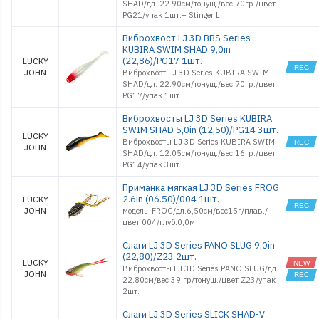
SHAD/дл. 22.90см/тонущ./вес 70гр./цвет
PG21/упак 1шт.+ Stinger L
Виброхвост LJ 3D BBS Series
KUBIRA SWIM SHAD 9,0in
(22,86)/PG17 1шт.
LUCKY
JOHN
Виброхвост LJ 3D Series KUBIRA SWIM
SHAD/дл. 22.90см/тонущ./вес 70гр./цвет
PG17/упак 1шт.
Виброхвосты LJ 3D Series KUBIRA
SWIM SHAD 5,0in (12,50)/PG14 3шт.
LUCKY
Виброхвосты LJ 3D Series KUBIRA SWIM
JOHN
SHAD/дл. 12.05см/тонущ./вес 16гр./цвет
PG14/упак 3шт.
Приманка мягкая LJ 3D Series FROG
2.6in (06.50)/004 1шт.
LUCKY
JOHN
модель FROG/дл.6,50см/вес15г/плав./
цвет 004/глуб.0,0м
Слаги LJ 3D Series PANO SLUG 9.0in
(22,80)/Z23 2шт.
LUCKY
Виброхвосты LJ 3D Series PANO SLUG/дл.
JOHN
22.80см/вес 39 гр/тонущ./цвет Z23/упак
2шт.
Слаги LJ 3D Series SLICK SHAD-V