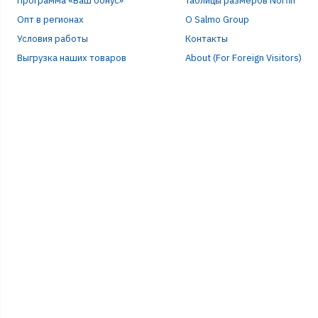
Программа «Ваш бонус»
Таблицы размеров Norfin
Опт в регионах
О Salmo Group
Условия работы
Контакты
Выгрузка наших товаров
About (For Foreign Visitors)