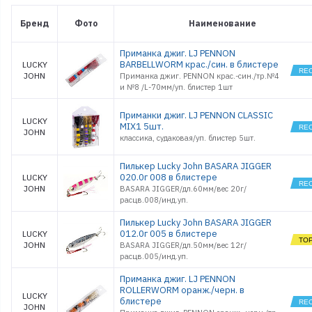
Бренд
Фото
Наименование
Приманка джиг. LJ PENNON
BARBELLWORM крас./син. в блистере
LUCKY
JOHN
Приманка джиг. PENNON крас.-син./тр.№4
и №8 /L-70мм/уп. блистер 1шт
Приманки джиг. LJ PENNON CLASSIC
LUCKY
MIX1 5шт.
JOHN
классика, судаковая/уп. блистер 5шт.
Пилькер Lucky John BASARA JIGGER
020.0г 008 в блистере
LUCKY
JOHN
BASARA JIGGER/дл.60мм/вес 20г/
расцв.008/инд.уп.
Пилькер Lucky John BASARA JIGGER
012.0г 005 в блистере
LUCKY
JOHN
BASARA JIGGER/дл.50мм/вес 12г/
расцв.005/инд.уп.
Приманка джиг. LJ PENNON
ROLLERWORM оранж./черн. в
LUCKY
блистере
JOHN