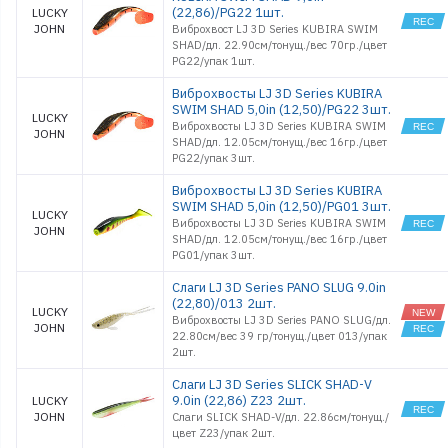
(22,86)/PG22 1шт.
LUCKY
JOHN
Виброхвост LJ 3D Series KUBIRA SWIM
SHAD/дл. 22.90см/тонущ./вес 70гр./цвет
PG22/упак 1шт.
Виброхвосты LJ 3D Series KUBIRA
SWIM SHAD 5,0in (12,50)/PG22 3шт.
LUCKY
Виброхвосты LJ 3D Series KUBIRA SWIM
JOHN
SHAD/дл. 12.05см/тонущ./вес 16гр./цвет
PG22/упак 3шт.
Виброхвосты LJ 3D Series KUBIRA
SWIM SHAD 5,0in (12,50)/PG01 3шт.
LUCKY
Виброхвосты LJ 3D Series KUBIRA SWIM
JOHN
SHAD/дл. 12.05см/тонущ./вес 16гр./цвет
PG01/упак 3шт.
Слаги LJ 3D Series PANO SLUG 9.0in
(22,80)/013 2шт.
LUCKY
Виброхвосты LJ 3D Series PANO SLUG/дл.
JOHN
22.80см/вес 39 гр/тонущ./цвет 013/упак
2шт.
Слаги LJ 3D Series SLICK SHAD-V
9.0in (22,86) Z23 2шт.
LUCKY
JOHN
Слаги SLICK SHAD-V/дл. 22.86см/тонущ./
цвет Z23/упак 2шт.