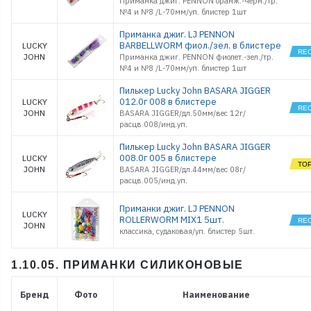
Приманка джиг. PENNON оранж.-черн./тр.
№4 и №8 /L-70мм/уп. блистер 1шт
Приманка джиг. LJ PENNON
BARBELLWORM фиол./зел. в блистере
LUCKY
JOHN
Приманка джиг. PENNON фиолет.-зел./тр.
№4 и №8 /L-70мм/уп. блистер 1шт
Пилькер Lucky John BASARA JIGGER
012.0г 008 в блистере
LUCKY
JOHN
BASARA JIGGER/дл.50мм/вес 12г/
расцв.008/инд.уп.
Пилькер Lucky John BASARA JIGGER
008.0г 005 в блистере
LUCKY
JOHN
BASARA JIGGER/дл.44мм/вес 08г/
расцв.005/инд.уп.
Приманки джиг. LJ PENNON
LUCKY
ROLLERWORM MIX1 5шт.
JOHN
классика, судаковая/уп. блистер 5шт.
1.10.05. ПРИМАНКИ СИЛИКОНОВЫЕ
Бренд
Фото
Наименование