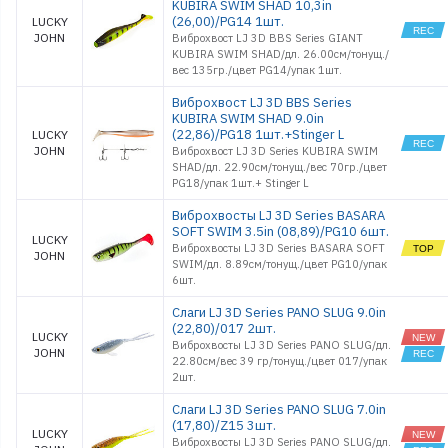
KUBIRA SWIM SHAD 10,3in
(26,00)/PG14 1шт.
LUCKY
JOHN
Виброхвост LJ 3D BBS Series GIANT
KUBIRA SWIM SHAD/дл. 26.00см/тонущ./
вес 135гр./цвет PG14/упак 1шт.
Виброхвост LJ 3D BBS Series
KUBIRA SWIM SHAD 9.0in
(22,86)/PG18 1шт.+Stinger L
LUCKY
JOHN
Виброхвост LJ 3D Series KUBIRA SWIM
SHAD/дл. 22.90см/тонущ./вес 70гр./цвет
PG18/упак 1шт.+ Stinger L
Виброхвосты LJ 3D Series BASARA
SOFT SWIM 3.5in (08,89)/PG10 6шт.
LUCKY
Виброхвосты LJ 3D Series BASARA SOFT
JOHN
SWIM/дл. 8.89см/тонущ./цвет PG10/упак
6шт.
Слаги LJ 3D Series PANO SLUG 9.0in
(22,80)/017 2шт.
LUCKY
Виброхвосты LJ 3D Series PANO SLUG/дл.
JOHN
22.80см/вес 39 гр/тонущ./цвет 017/упак
2шт.
Слаги LJ 3D Series PANO SLUG 7.0in
(17,80)/Z15 3шт.
LUCKY
Виброхвосты LJ 3D Series PANO SLUG/дл.