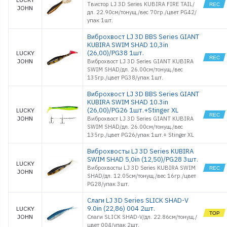
Твистор LJ 3D Series KUBIRA FIRE TAIL/
JOHN
дл. 22.90см/тонущ./вес 70гр./цвет PG42/
упак 1шт.
Виброхвост LJ 3D BBS Series GIANT
KUBIRA SWIM SHAD 10,3in
(26,00)/PG38 1шт.
LUCKY
JOHN
Виброхвост LJ 3D Series GIANT KUBIRA
SWIM SHAD/дл. 26.00см/тонущ./вес
135гр./цвет PG38/упак 1шт.
Виброхвост LJ 3D BBS Series GIANT
KUBIRA SWIM SHAD 10.3in
(26,00)/PG26 1шт.+Stinger XL
LUCKY
JOHN
Виброхвост LJ 3D Series GIANT KUBIRA
SWIM SHAD/дл. 26.00см/тонущ./вес
135гр./цвет PG26/упак 1шт.+ Stinger XL
Виброхвосты LJ 3D Series KUBIRA
SWIM SHAD 5,0in (12,50)/PG28 3шт.
LUCKY
Виброхвосты LJ 3D Series KUBIRA SWIM
JOHN
SHAD/дл. 12.05см/тонущ./вес 16гр./цвет
PG28/упак 3шт.
Слаги LJ 3D Series SLICK SHAD-V
9.0in (22,86) 004 2шт.
LUCKY
JOHN
Слаги SLICK SHAD-V/дл. 22.86см/тонущ./
цвет 004/упак 2шт.