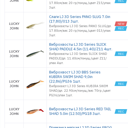
JOHN
17.80см/вес 20 гр/тонущ./цвет Z15/упак
3шт.
Слаги LJ 3D Series PANO SLUG 7.0in
(17,80)/013 3шт.
LUCKY
Виброхвосты LJ 3D Series PANO SLUG/дл.
JOHN
17.80см/вес 20 гр/тонущ./цвет 013/упак
3шт.
Виброхвосты LJ 3D Series SLICK
SHAD PADDLE 4.5in (11.40)/Z11 4шт.
LUCKY
Виброхвосты LJ 3D Series SLICK SHAD
JOHN
PADDLE/дл. 11.40см/тонущ./цвет Z11/
упак 4шт.
Виброхвост LJ 3D BBS Series
KUBIRA SWIM SHAD 9,0in
(22,86)/PG36 1шт.
LUCKY
JOHN
Виброхвост LJ 3D Series KUBIRA SWIM
SHAD/дл. 22.90см/тонущ./вес 70гр./цвет
PG36/упак 1шт.
Виброхвосты LJ 3D Series RED TAIL
LUCKY
SHAD 5.0in (12.50)/PG18 3шт.
JOHN
Приманка мягкая LJ 3D Series FROG