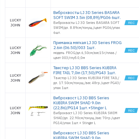
Виброхвосты LJ 3D Series BASARA
SOFT SWIM 3.5in (08,89)/PG06 6шт.
LUCKY
Виброхвосты LJ 3D Series BASARA SOFT
JOHN
SWIM/дл. 8.89см/тонущ./цвет PG06/упак
6шт.
Приманка мягкая LJ 3D Series FROG
2.6in (06.50)/003 1шт.
LUCKY
JOHN
модель FROG/дл.6,50см/вес15г/плав./
цвет 003/глуб.0,0м
Твистер LJ 3D BBS Series KUBIRA
FIRE TAIL 7,0in (17,50)/PG43 1шт.
LUCKY
Твистор LJ 3D Series KUBIRA FIRE TAIL/
JOHN
дл. 17.50см/тонущ./вес 48гр./цвет PG43/
упак 1шт.
Виброхвост LJ 3D BBS Series
KUBIRA SWIM SHAD 9.0in
(22,86)/PG14 1шт.+Stinger L
LUCKY
JOHN
Виброхвост LJ 3D Series KUBIRA SWIM
SHAD/дл. 22.90см/тонущ./вес 70гр./цвет
PG14/упак 1шт.+ Stinger L
Виброхвост LJ 3D BBS Series
KUBIRA SWIM SHAD 9,0in