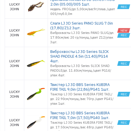
2.0in (05.00)/005 1шт.
LUCKY
JOHN
модель FROG/дл.5,00см/вес9г/плав./цвет
005/глуб.0,0м
Слаги LJ 3D Series PANO SLUG 7.0in
(17,80)/Z12 3шт.
LUCKY
Виброхвосты LJ 3D Series PANO SLUG/дл.
JOHN
17.80см/вес 20 гр/тонущ./цвет Z12/упак
3шт.
Виброхвосты LJ 3D Series SLICK
SHAD PADDLE 4.5in (11.40)/PG14
4шт.
LUCKY
JOHN
Виброхвосты LJ 3D Series SLICK SHAD
PADDLE/дл. 11.40см/тонущ./цвет PG14/
упак 4шт.
Твистер LJ 3D BBS Series KUBIRA
FIRE TAIL 9,0in (22,86)/PG41 1шт.
LUCKY
Твистор LJ 3D Series KUBIRA FIRE TAIL/
JOHN
дл. 22.90см/тонущ./вес 70гр./цвет PG41/
упак 1шт.
Твистер LJ 3D BBS Series KUBIRA
FIRE TAIL 7,0in (17,50)/PG40 1шт.
LUCKY
Твистор LJ 3D Series KUBIRA FIRE TAIL/
JOHN
дл. 17.50см/тонущ./вес 48гр./цвет PG40/