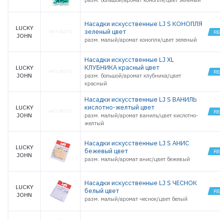
разм. большой/аромат конопля/цвет зеленый
Насадки искусственные LJ S КОНОПЛЯ
LUCKY
зеленый цвет
JOHN
разм. малый/аромат конопля/цвет зеленый
Насадки искусственные LJ XL
КЛУБНИКА красный цвет
LUCKY
JOHN
разм. большой/аромат клубника/цвет
красный
Насадки искусственные LJ S ВАНИЛЬ
кислотно-желтый цвет
LUCKY
JOHN
разм. малый/аромат ваниль/цвет кислотно-
желтый
Насадки искусственные LJ S АНИС
LUCKY
бежевый цвет
JOHN
разм. малый/аромат анис/цвет бежевый
Насадки искусственные LJ S ЧЕСНОК
LUCKY
белый цвет
JOHN
разм. малый/аромат чеснок/цвет белый