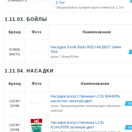
STARBAITS
1.7кг
специи/красн./средне-крупн.помол/уп.1.7кг
1.11.03. БОЙЛЫ
Бренд
Фото
Наименование
Насадка Sonik Baits RED HALIBUT 14мм
SONIK
90л
BAITS
разм. 14мм/90мл
1.11.04. НАСАДКИ
Бренд
Фото
Наименование
Насадки искусственные LJ XL ВАНИЛЬ
кислотно-желтый цвет
LUCKY
JOHN
разм. большой/аромат ваниль/цвет кислотно-
желтый
Насадки искусственные LJ XL
LUCKY
КОНОПЛЯ зеленый цвет
JOHN