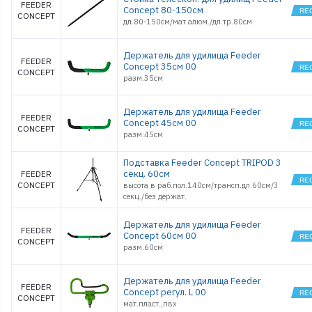
FEEDER
Concept 80-150см
CONCEPT
дл.80-150см/мат.алюм./дл.тр.80см
Держатель для удилища Feeder
FEEDER
Concept 35см 00
CONCEPT
разм.35см
Держатель для удилища Feeder
FEEDER
Concept 45см 00
CONCEPT
разм.45см
Подставка Feeder Concept TRIPOD 3
секц. 60см
FEEDER
CONCEPT
высота в раб.пол.140см/трансп.дл.60см/3
секц./без держат.
Держатель для удилища Feeder
FEEDER
Concept 60см 00
CONCEPT
разм.60см
Держатель для удилища Feeder
FEEDER
Concept регул. L 00
CONCEPT
мат.пласт.,пвх