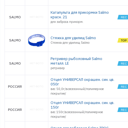
Катапульта для прикормки Salmo
красн. 21
SALMO
для заброса прикорм.
Стяжка для удилищ Salmo
SALMO
Стяжка для удилищ Salmo
Ретривер рыболовный Salmo
металл. LE
SALMO
ретривер
Отцеп УНИВЕРСАЛ окрашен. син. цв.
050г
РОССИЯ
вес 50,0г/всесезонный/полимерное
покрытие/
Отцеп УНИВЕРСАЛ окрашен. син. цв.
150г
РОССИЯ
вес 150г/всесезонный/полимерное
покрытие/