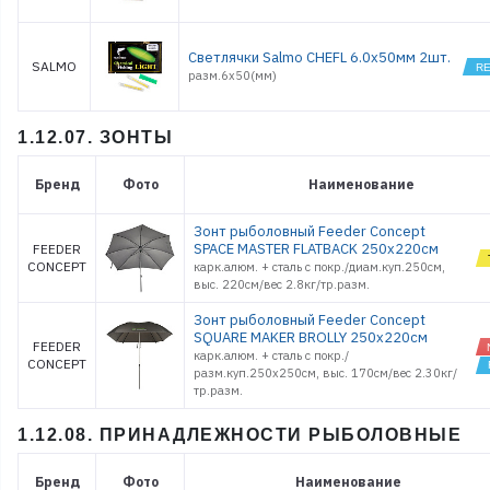
Светлячки Salmo CHEFL 6.0х50мм 2шт.
SALMO
разм.6х50(мм)
1.12.07. ЗОНТЫ
Бренд
Фото
Наименование
Зонт рыболовный Feeder Concept
SPACE MASTER FLATBACK 250х220см
FEEDER
CONCEPT
карк.алюм. + сталь с покр./диам.куп.250см,
выс. 220см/вес 2.8кг/тр.разм.
Зонт рыболовный Feeder Concept
SQUARE MAKER BROLLY 250х220см
FEEDER
карк.алюм. + сталь с покр./
CONCEPT
разм.куп.250х250см, выс. 170см/вес 2.30кг/
тр.разм.
1.12.08. ПРИНАДЛЕЖНОСТИ РЫБОЛОВНЫЕ
Бренд
Фото
Наименование