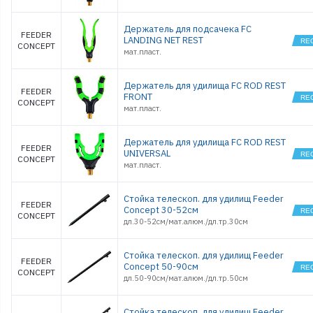
Держатель для подсачека FC
FEEDER
LANDING NET REST
CONCEPT
мат.пласт.
Держатель для удилища FC ROD REST
FEEDER
FRONT
CONCEPT
мат.пласт.
Держатель для удилища FC ROD REST
FEEDER
UNIVERSAL
CONCEPT
мат.пласт.
Стойка телескоп. для удилищ Feeder
FEEDER
Concept 30-52см
CONCEPT
дл.30-52см/мат.алюм./дл.тр.30см
Стойка телескоп. для удилищ Feeder
FEEDER
Concept 50-90см
CONCEPT
дл.50-90см/мат.алюм./дл.тр.50см
Стойка телескоп. для удилищ Feeder