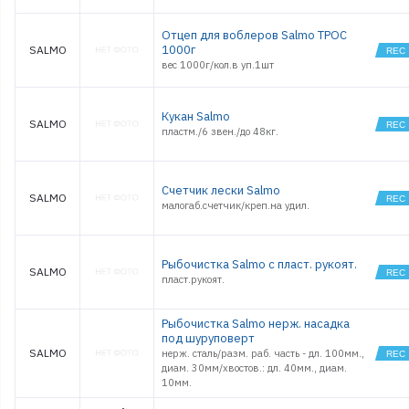
Отцеп для воблеров Salmo ТРОС
1000г
SALMO
вес 1000г/кол.в уп.1шт
Кукан Salmo
SALMO
пластм./6 звен./до 48кг.
Счетчик лески Salmo
SALMO
малогаб.счетчик/креп.на удил.
Рыбочистка Salmo с пласт. рукоят.
SALMO
пласт.рукоят.
Рыбочистка Salmo нерж. насадка
под шуруповерт
SALMO
нерж. сталь/разм. раб. часть - дл. 100мм.,
диам. 30мм/хвостов.: дл. 40мм., диам.
10мм.