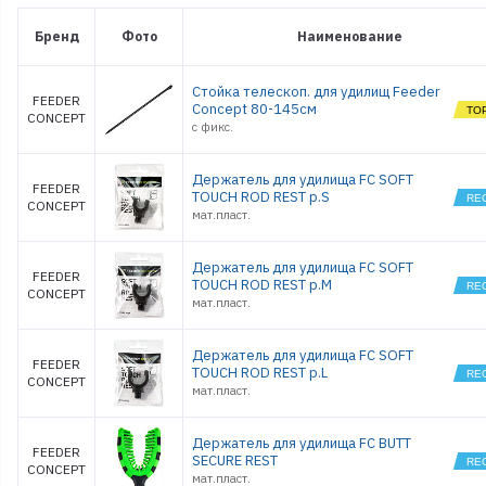
Бренд
Фото
Наименование
Стойка телескоп. для удилищ Feeder
FEEDER
Concept 80-145см
CONCEPT
с фикс.
Держатель для удилища FC SOFT
FEEDER
TOUCH ROD REST р.S
CONCEPT
мат.пласт.
Держатель для удилища FC SOFT
FEEDER
TOUCH ROD REST р.M
CONCEPT
мат.пласт.
Держатель для удилища FC SOFT
FEEDER
TOUCH ROD REST р.L
CONCEPT
мат.пласт.
Держатель для удилища FC BUTT
FEEDER
SECURE REST
CONCEPT
мат.пласт.