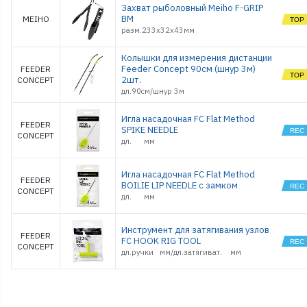
Захват рыболовный Meiho F-GRIP
BM
MEIHO
разм.233х32х43мм
Колышки для измерения дистанции
Feeder Concept 90см (шнур 3м)
FEEDER
2шт.
CONCEPT
дл.90см/шнур 3м
Игла насадочная FC Flat Method
FEEDER
SPIKE NEEDLE
CONCEPT
дл. мм
Игла насадочная FC Flat Method
FEEDER
BOILIE LIP NEEDLE с замком
CONCEPT
дл. мм
Инструмент для затягивания узлов
FEEDER
FC HOOK RIG TOOL
CONCEPT
дл.ручки мм/дл.затягиват. мм