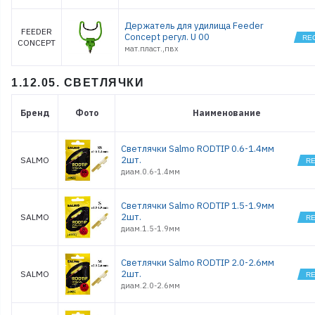
Держатель для удилища Feeder
FEEDER
Concept регул. U 00
CONCEPT
мат.пласт.,пвх
1.12.05. СВЕТЛЯЧКИ
Бренд
Фото
Наименование
Светлячки Salmo RODTIP 0.6-1.4мм
2шт.
SALMO
диам.0.6-1.4мм
Светлячки Salmo RODTIP 1.5-1.9мм
2шт.
SALMO
диам.1.5-1.9мм
Светлячки Salmo RODTIP 2.0-2.6мм
2шт.
SALMO
диам.2.0-2.6мм