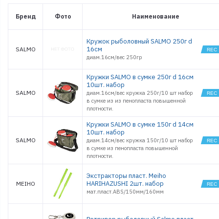
Бренд
Фото
Наименование
Кружок рыболовный SALMO 250г d
16см
SALMO
диам.16см/вес 250гр
Кружки SALMO в сумке 250г d 16см
10шт. набор
SALMO
диам.16см/вес кружка 250г/10 шт набор
в сумке из из пенопласта повышенной
плотности.
Кружки SALMO в сумке 150г d 14см
10шт. набор
SALMO
диам.14см/вес кружка 150г/10 шт набор
в сумке из пенопласта повышенной
плотности.
Экстракторы пласт. Meiho
HARIHAZUSHI 2шт. набор
MEIHO
мат.пласт.ABS/150мм/160мм