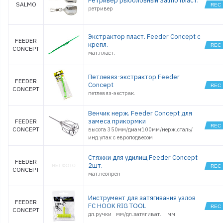
Ретривер рыболовный Salmo пласт.
SALMO
ретривер
Экстрактор пласт. Feeder Concept с
FEEDER
крепл.
CONCEPT
мат.пласт.
Петлевяз-экстрактор Feeder
FEEDER
Concept
CONCEPT
петлевяз-экстрак.
Венчик нерж. Feeder Concept для
замеса прикормки
FEEDER
CONCEPT
высота 350мм/диам100мм/нерж.сталь/
инд.упак с европодвесом
Стяжки для удилищ Feeder Concept
FEEDER
2шт.
CONCEPT
мат.неопрен
Инструмент для затягивания узлов
FEEDER
FC HOOK RIG TOOL
CONCEPT
дл.ручки мм/дл.затягиват. мм