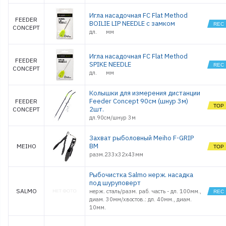
Игла насадочная FC Flat Method
FEEDER
BOILIE LIP NEEDLE с замком
CONCEPT
дл. мм
Игла насадочная FC Flat Method
FEEDER
SPIKE NEEDLE
CONCEPT
дл. мм
Колышки для измерения дистанции
Feeder Concept 90см (шнур 3м)
FEEDER
2шт.
CONCEPT
дл.90см/шнур 3м
Захват рыболовный Meiho F-GRIP
BM
MEIHO
разм.233х32х43мм
Рыбочистка Salmo нерж. насадка
под шуруповерт
SALMO
нерж. сталь/разм. раб. часть - дл. 100мм.,
диам. 30мм/хвостов.: дл. 40мм., диам.
10мм.