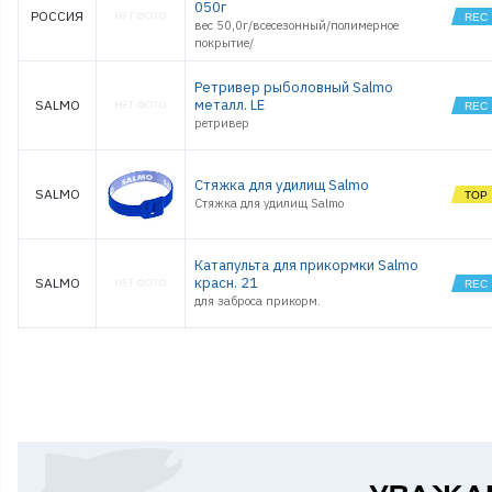
050г
РОССИЯ
вес 50,0г/всесезонный/полимерное
покрытие/
Ретривер рыболовный Salmo
металл. LE
SALMO
ретривер
Стяжка для удилищ Salmo
SALMO
Стяжка для удилищ Salmo
Катапульта для прикормки Salmo
красн. 21
SALMO
для заброса прикорм.