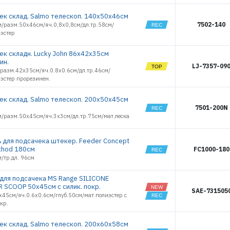
ек склад. Salmo телескоп. 140х50х46см
7502-140
м/разм.50х46см/яч.0,8х0,8см/дл.тр.58см/
иэстер
ек складн. Lucky John 86х42х35см
ин.
LJ-7357-09
/разм.42х35см/яч.0.8х0.6см/дл.тр.46см/
иэстер прорезинен.
ек склад. Salmo телескоп. 200х50х45см
7501-200N
м/разм.50х45см/яч.3х3см/дл.тр.75см/мат.леска
ь для подсачека штекер. Feeder Concept
ethod 180см
FC1000-180
/тр.дл. 96см
 для подсачека MS Range SILICONE
R SCOOP 50х45см с силик. покр.
SAE-731505
45см/яч.0.6х0.6см/глуб.50см/мат.полиэстер c
кр.
ек склад. Salmo телескоп. 200х60х58см