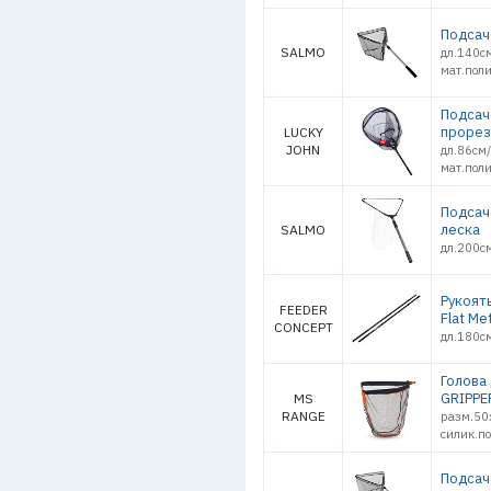
Подсач
SALMO
дл.140с
мат.пол
Подсач
прорез
LUCKY
JOHN
дл.86см
мат.пол
Подсач
леска
SALMO
дл.200с
Рукоят
FEEDER
Flat M
CONCEPT
дл.180см
Голова
GRIPPE
MS
RANGE
разм.50х
силик.по
Подсач