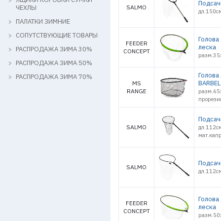
Подсач
ЧЕХЛЫ
SALMO
дл.150с
ПАЛАТКИ ЗИМНИЕ
СОПУТСТВУЮЩИЕ ТОВАРЫ
Голова
FEEDER
леска
РАСПРОДАЖА ЗИМА 30%
CONCEPT
разм.35х
РАСПРОДАЖА ЗИМА 50%
Голова
РАСПРОДАЖА ЗИМА 70%
BARBEL
MS
RANGE
разм.65
прорези
Подсач
SALMO
дл.112с
мат.капр
Подсач
SALMO
дл.112с
Голова
FEEDER
леска
CONCEPT
разм.50х