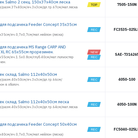
ек Salmo 2 секц. 150х37x40см леска
7505-150N
м/разм.37х40см/яч.3х3см/дл.тр.67см/мат.леска
 для подсачека Feeder Concept 35х35см
FC3535-025L
35см/яч.0,7х0,7см/мат.нейлон (леска)
 для подсачека MS Range CARP AND
 XL RC 65х55см прорезинен.
SAE-731626
ЭЛЕКТРОННАЯ ПОЧТА (ЛОГИН)
х55см/яч.1.5х0.8см/глуб.40см/мат.полиэстер
нен.
ек склад. Salmo 112х40х50см
ПАРОЛЬ
4050-100
м/разм.40х50см/яч.3х3см/дл.тр.66см/
он в оболоч.
ек склад. Salmo 112х40х50см леска
ВОЙТИ
4050-100N
м/разм.40х50см/яч.3х3см/дл.тр.64см/мат.леска
ЗАБЫЛИ ПАРОЛЬ?
 для подсачека Feeder Concept 50х40см
FC5040-025L
РЕГИСТРАЦИЯ ОПТ
40см/яч.0,7х0,7см/мат.нейлон (леска)