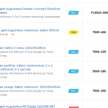
РЕГИСТРАЦИЯ РОЗНИЦА
 для подсачека Feeder Concept 50х40см
инен.
FC4542-050
х40см/яч.0.5х0.5см/мат.полиэстер прорезинен.
ь для подсачека телескоп. Salmo 400см
7509-400
м/тр.дл. см
ек Salmo 3 секц. 220х45x48см
7506-220
м/разм.45х48см/яч.0,5х0,5см/дл.тр.75см/
иэстер
к разбор. Salmo телескоп.из 2-х ч.
х45см из 2-х частей
5545-180
м/разм.55х45см/яч.0.8x0.8см/тр.дл.75см/
иэстер
ек склад. Salmo телескоп. 200х50х45см
7501-200
м/разм.50х45см/яч.0,8х0,8см/дл.тр.75см/
иэстер
 для подсачека MS Range SQUARE NET