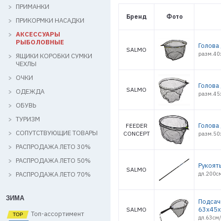
ПРИМАНКИ
Бренд
Фото
ПРИКОРМКИ НАСАДКИ
АКСЕССУАРЫ
РЫБОЛОВНЫЕ
Голова
SALMO
разм.40
ЯЩИКИ КОРОБКИ СУМКИ
ЧЕХЛЫ
ОЧКИ
Голова
SALMO
ОДЕЖДА
разм.45
ОБУВЬ
ТУРИЗМ
Голова
FEEDER
СОПУТСТВУЮЩИЕ ТОВАРЫ
CONCEPT
разм.50
РАСПРОДАЖА ЛЕТО 30%
РАСПРОДАЖА ЛЕТО 50%
Рукоят
SALMO
РАСПРОДАЖА ЛЕТО 70%
дл.200с
ЗИМА
Подсач
63х45
SALMO
Топ-ассортимент
дл.63см