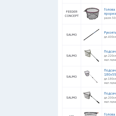
Голова
FEEDER
прорез
CONCEPT
разм.50
Рукоят
SALMO
дл.400с
Подсач
SALMO
дл.220с
мат.пол
Подсаче
180х55
SALMO
дл.180с
мат.пол
Подсач
SALMO
дл.200с
мат.пол
Голова