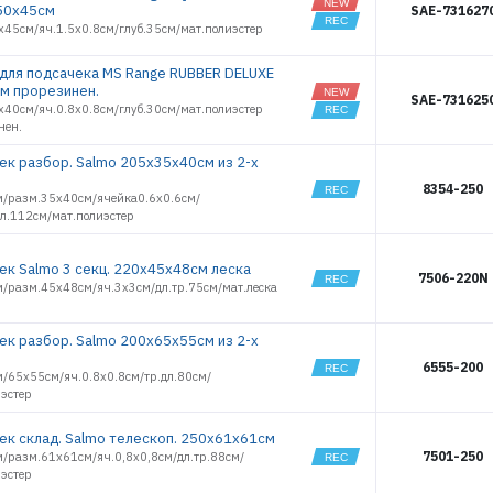
50х45см
SAE-731627
х45см/яч.1.5х0.8см/глуб.35см/мат.полиэстер
 для подсачека MS Range RUBBER DELUXE
м прорезинен.
SAE-731625
х40см/яч.0.8х0.8см/глуб.30см/мат.полиэстер
нен.
ек разбор. Salmo 205х35х40см из 2-х
8354-250
м/разм.35х40см/ячейка0.6х0.6см/
дл.112см/мат.полиэстер
ек Salmo 3 секц. 220х45x48см леска
7506-220N
м/разм.45х48см/яч.3х3см/дл.тр.75см/мат.леска
ек разбор. Salmo 200х65х55см из 2-х
6555-200
м/65х55см/яч.0.8x0.8см/тр.дл.80см/
иэстер
ек склад. Salmo телескоп. 250х61х61см
7501-250
м/разм.61х61см/яч.0,8х0,8см/дл.тр.88см/
иэстер