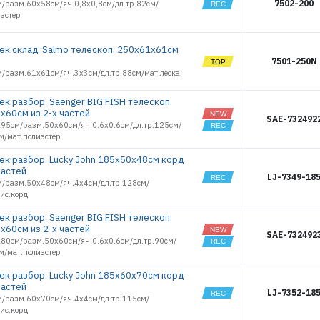
7502-200
м/разм.60х58см/яч.0,8х0,8см/дл.тр.82см/
иэстер
ек склад. Salmo телескоп. 250х61х61см
7501-250N
м/разм.61х61см/яч.3х3см/дл.тр.88см/мат.леска
ек разбор. Saenger BIG FISH телескоп.
x60см из 2-х частей
SAE-732492
295см/разм.50х60см/яч.0.6х0.6см/дл.тр.125см/
м/мат.полиэстер
ек разбор. Lucky John 185х50х48см корд
частей
LJ-7349-18
м/разм.50х48см/яч.4х4см/дл.тр.128см/
ис.корд
ек разбор. Saenger BIG FISH телескоп.
x60см из 2-х частей
SAE-732492
280см/разм.50х60см/яч.0.6х0.6см/дл.тр.90см/
м/мат.полиэстер
ек разбор. Lucky John 185х60х70см корд
частей
LJ-7352-18
м/разм.60х70см/яч.4х4см/дл.тр.115см/
ис.корд