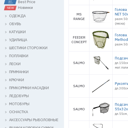
Best Price
Новинки
Голова
NET 50
MS
ОДЕЖДА
RANGE
разм.50
ОБУВЬ
(леска)
КАТУШКИ
Голова 
FEEDER
Method
УДИЛИЩА
CONCEPT
разм.50
ШЕСТИКИ СТОРОЖКИ
ПОПЛАВКИ
Подсач
SALMO
дл.150с
ЛЕСКИ
мат.пол
ПРИМАНКИ
КРЮЧКИ
Рукоят
SALMO
ПРИКОРМКИ НАСАДКИ
дл.300с
ЛЕДОБУРЫ
МОТОБУРЫ
Подсач
55х32х
SALMO
ОСНАСТКА
дл.55см
АКСЕССУАРЫ РЫБОЛОВНЫЕ
ЯЩИКИ КОРОБКИ СУМКИ