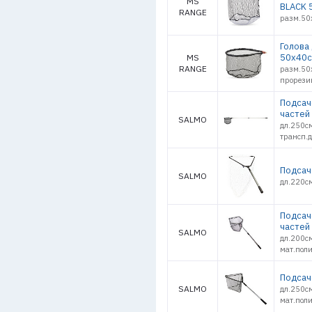
MS
BLACK 
RANGE
разм.50
Голова
50х40с
MS
RANGE
разм.50
прорези
Подсач
частей
SALMO
дл.250с
трансп.
Подсач
SALMO
дл.220с
Подсач
частей
SALMO
дл.200с
мат.пол
Подсач
SALMO
дл.250с
мат.пол