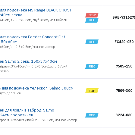
 для подсачека MS Range BLACK GHOST
х40см леска
SAE-731627
х40см/яч.0.6х0.6см/глуб.35см/мат.нейлон
для подсачека Feeder Concept Flat
 50х60см
FC420-050
х60см/яч.0.5х0.5см/мат.полиэстер
ек Salmo 2 секц. 150х37x40см
7505-150
м/разм.37х40см/яч.0,5х0,5см/дл.тр.67см/
иэстер
ь для подсачека телескоп. Salmo 300см
7509-300
м/тр.дл.115см
ек для ловли в заброд. Salmo
24см прорезинен.
3224-060
./разм.32х24см./ячейка0.5х0.5см/мат.полиэстер