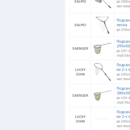
SALMO
дл.200с
мат.пол
Подсач
леска
SALMO
дл.250с
Подсач
295х50
SAENGER
дл.187-
глуб.50с
Подсач
из 2-х 
LUCKY
JOHN
дл.185с
мат.тенн
Подсач
280х50
SAENGER
дл.150-
глуб.70с
Подсач
из 2-х 
LUCKY
JOHN
дл.185с
мат.тенн