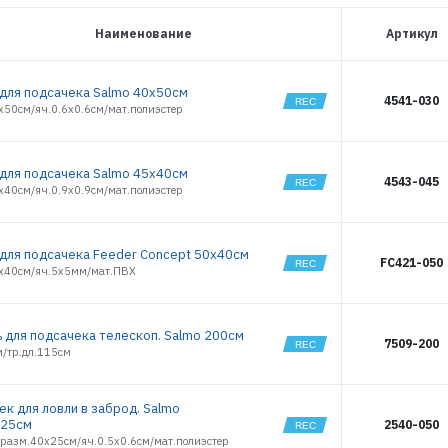
Наименование
Артикул
 для подсачека Salmo 40х50см
4541-030
х50см/яч.0.6х0.6см/мат.полиэстер
 для подсачека Salmo 45х40см
4543-045
х40см/яч.0.9х0.9см/мат.полиэстер
 для подсачека Feeder Concept 50х40см
FC421-050
х40см/яч.5х5мм/мат.ПВХ
ь для подсачека телескоп. Salmo 200см
7509-200
м/тр.дл.115см
ек для ловли в заброд. Salmo
х25см
2540-050
/разм.40х25см/яч.0.5х0.6см/мат.полиэстер