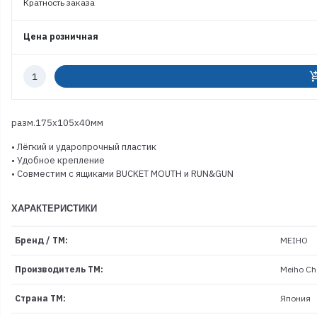
Кратность заказа
Цена розничная
Количество
add_shoppi
к
заказу
разм.175х105х40мм
• Лёгкий и ударопрочный пластик
• Удобное крепление
• Совместим с ящиками BUCKET MOUTH и RUN&GUN
ХАРАКТЕРИСТИКИ
Бренд / ТМ:
MEIHO
Производитель ТМ:
Meiho Che
Страна ТМ:
Япония