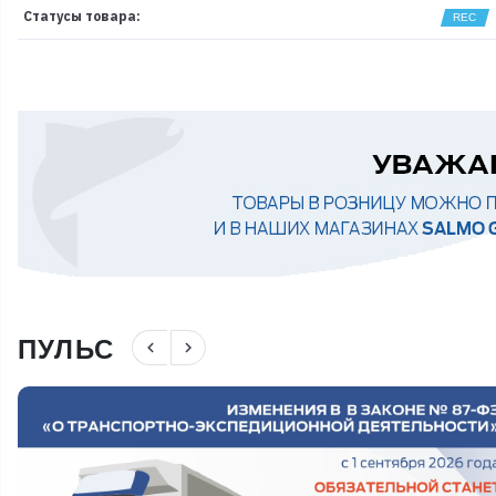
Статусы товара:
ПУЛЬС
navigate_before
navigate_next