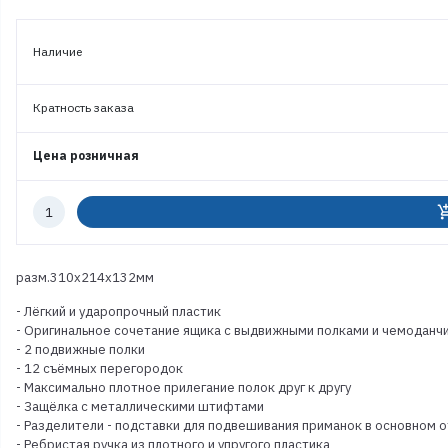
Наличие
Кратность заказа
Цена розничная
Количество
add_shoppi
к
заказу
разм.310х214х132мм
- Лёгкий и ударопрочный пластик
- Оригинальное сочетание ящика с выдвижными полками и чемоданч
- 2 подвижные полки
- 12 съёмных перегородок
- Максимально плотное прилегание полок друг к другу
- Защёлка с металлическими штифтами
- Разделители - подставки для подвешивания приманок в основном 
- Ребристая ручка из плотного и упругого пластика