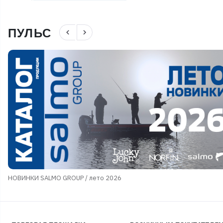
ПУЛЬС
navigate_before
navigate_next
НОВИНКИ SALMO GROUP / лето 2026