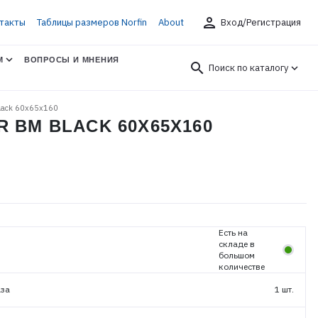
person
такты
Таблицы размеров Norfin
About
Вход/Регистрация
М
ВОПРОСЫ И МНЕНИЯ
search
Поиск по каталогу
lack 60х65х160
 BM BLACK 60Х65Х160
Есть на
складе в
большом
количестве
аза
1 шт.