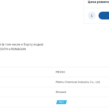
Цена рознич
РЕГИСТРАЦИЯ РОЗНИЦА
Количество
к
заказу
 (в том числе к борту лодки)
MOUTH и RUN&GUN
MEIHO
Meiho Chemical Industry Co., Ltd.
Япония