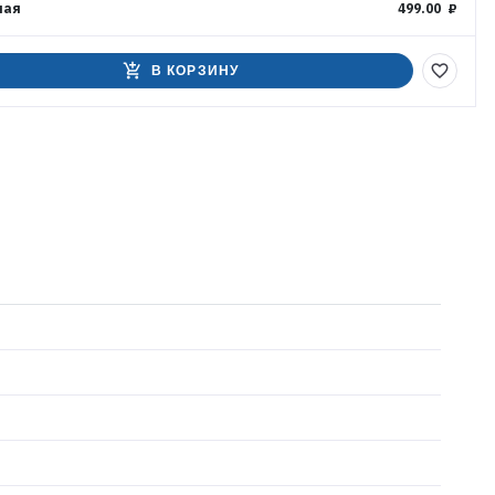
ная
499.00 ₽
add_shopping_cart
favorite_border
В КОРЗИНУ