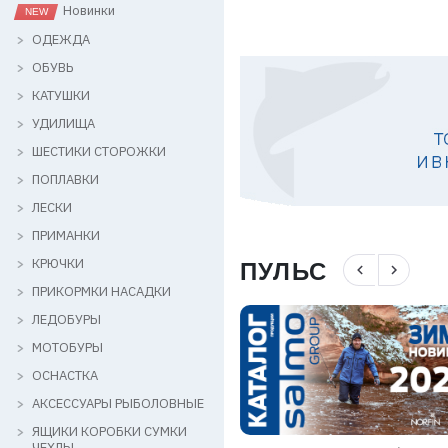
Новинки
ОДЕЖДА
ОБУВЬ
КАТУШКИ
УДИЛИЩА
ШЕСТИКИ СТОРОЖКИ
ПОПЛАВКИ
ЛЕСКИ
ПРИМАНКИ
КРЮЧКИ
ПУЛЬС
navigate_before
navigate_next
ПРИКОРМКИ НАСАДКИ
ЛЕДОБУРЫ
МОТОБУРЫ
ОСНАСТКА
АКСЕССУАРЫ РЫБОЛОВНЫЕ
ЯЩИКИ КОРОБКИ СУМКИ
ЧЕХЛЫ