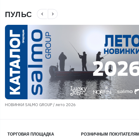
ПУЛЬС
navigate_before
navigate_next
НОВИНКИ SALMO GROUP / лето 2026
ТОРГОВАЯ ПЛОЩАДКА
РОЗНИЧНЫМ ПОКУПАТЕЛЯ