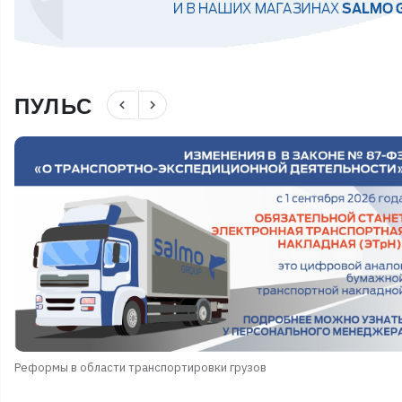
ПУЛЬС
navigate_before
navigate_next
Реформы в области транспортировки грузов