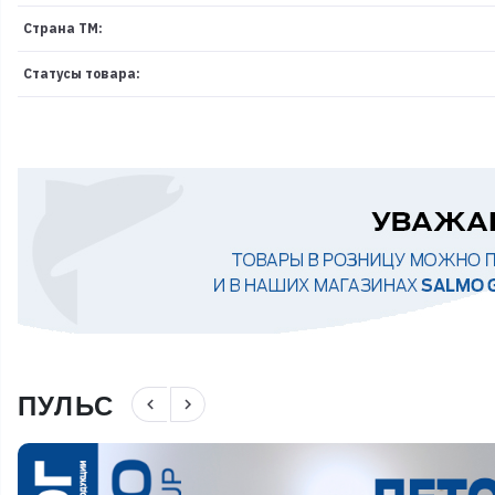
Страна ТМ:
Статусы товара:
ПУЛЬС
navigate_before
navigate_next