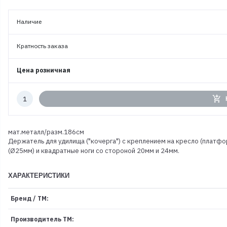
Наличие
Кратность заказа
Цена розничная
Количество
add_shopping_cart
к
заказу
мат.металл/разм.186см
Держатель для удилища ("кочерга") с креплением на кресло (платфор
(Ø25мм) и квадратные ноги со стороной 20мм и 24мм.
ХАРАКТЕРИСТИКИ
Бренд / ТМ:
Производитель ТМ: