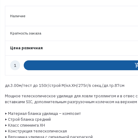
Наличие
Кратность заказа
Цена розничная
Количество
add_shoppi
к
заказу
дл.3.00м/тест до 150г/строй M/кл.XH/275г/6 секц./дл.тр.87см
Мощное телескопическое удилище для ловли троллингом и в отвес с
вставками SIC, дополнительным разгрузочным колечком на верхнем 
‣ Материал бланка удилища – композит
‣ Строй бланка средний
‣ Класс спиннинга XH
‣ Конструкция телескопическая
‣ Вершинка удилища с сигнальной раскраской