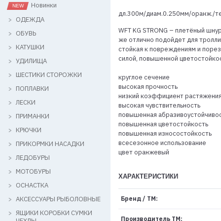
Новинки
дл.300м/диам.0.250мм/оранж./тес
ОДЕЖДА
WFT KG STRONG – плетёный шнур 
ОБУВЬ
же отлично подойдет для тролли
КАТУШКИ
стойкая к повреждениям и порез
силой, повышенной цветостойкос
УДИЛИЩА
ШЕСТИКИ СТОРОЖКИ
круглое сечение
высокая прочность
ПОПЛАВКИ
низкий коэффициент растяжени
ЛЕСКИ
высокая чувствительность
повышенная абразивоустойчиво
ПРИМАНКИ
повышенная цветостойкость
КРЮЧКИ
повышенная износостойкость
всесезонное использование
ПРИКОРМКИ НАСАДКИ
цвет оранжевый
ЛЕДОБУРЫ
МОТОБУРЫ
ХАРАКТЕРИСТИКИ
ОСНАСТКА
АКСЕССУАРЫ РЫБОЛОВНЫЕ
Бренд / ТМ:
ЯЩИКИ КОРОБКИ СУМКИ
Производитель ТМ:
ЧЕХЛЫ