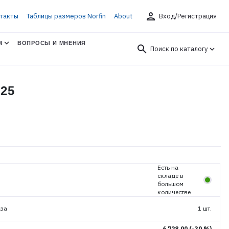
person
такты
Таблицы размеров Norfin
About
Вход/Регистрация
М
ВОПРОСЫ И МНЕНИЯ
search
Поиск по каталогу
25
Есть на
складе в
большом
количестве
аза
1 шт.
6 728.00
(-30 %)