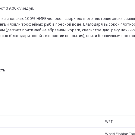
т 39.00кг/инд.уп.
из японских 100% HMPE-волокон сверхплотного плетения эксклюзивным
нга и ловли трофейных рыб в пресной воде. Благодаря высокой плотнос
ам (держит почти любые абразивы: коряги, скалистое дно, ракушечник
тью (благодаря новой технологии покрытия), почти беззвучным прохо
я
сть
WFT
World Fishing Tac