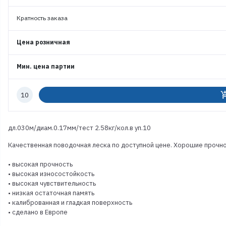
Кратность заказа
Цена розничная
Мин. цена партии
Количество
add_shoppi
к
заказу
дл.030м/диам.0.17мм/тест 2.58кг/кол.в уп.10
Качественная поводочная леска по доступной цене. Хорошие прочно
• высокая прочность
• высокая износостойкость
• высокая чувствительность
• низкая остаточная память
• калиброванная и гладкая поверхность
• сделано в Европе