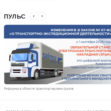
ПУЛЬС
navigate_before
navigate_next
Реформы в области транспортировки грузов