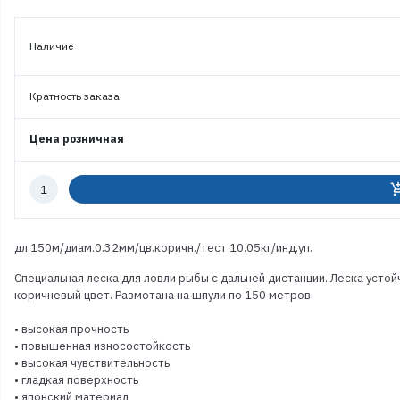
Наличие
Кратность заказа
Цена розничная
Количество
add_shoppi
к
заказу
дл.150м/диам.0.32мм/цв.коричн./тест 10.05кг/инд.уп.
Специальная леска для ловли рыбы с дальней дистанции. Леска усто
коричневый цвет. Размотана на шпули по 150 метров.
• высокая прочность
• повышенная износостойкость
• высокая чувствительность
• гладкая поверхность
• японский материал