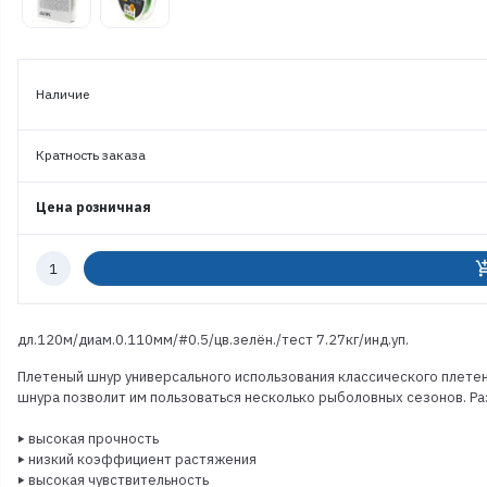
Наличие
Кратность заказа
Цена розничная
Количество
add_shoppi
к
заказу
дл.120м/диам.0.110мм/#0.5/цв.зелён./тест 7.27кг/инд.уп.
Плетеный шнур универсального использования классического плетен
шнура позволит им пользоваться несколько рыболовных сезонов. Ра
‣ высокая прочность
‣ низкий коэффициент растяжения
‣ высокая чувствительность