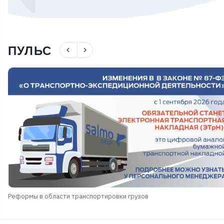
ПУЛЬС
navigate_before
navigate_next
Реформы в области транспортировки грузов