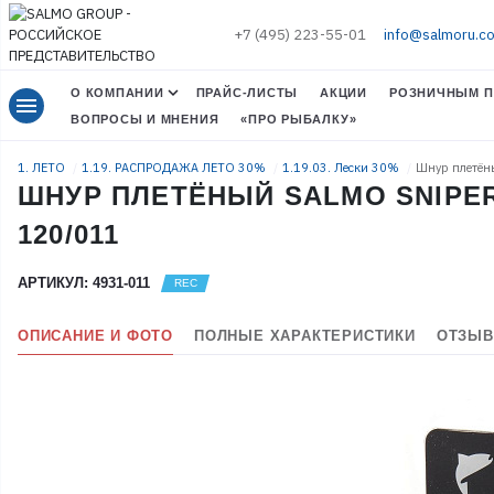
+7 (495) 223-55-01
info@salmoru.c
О КОМПАНИИ
ПРАЙС-ЛИСТЫ
АКЦИИ
РОЗНИЧНЫМ П
menu
ВОПРОСЫ И МНЕНИЯ
«ПРО РЫБАЛКУ»
1. ЛЕТО
1.19. РАСПРОДАЖА ЛЕТО 30%
1.19.03. Лески 30%
Шнур плетёны
ШНУР ПЛЕТЁНЫЙ SALMO SNIPER 
120/011
АРТИКУЛ: 4931-011
ОПИСАНИЕ И ФОТО
ПОЛНЫЕ ХАРАКТЕРИСТИКИ
ОТЗЫВ