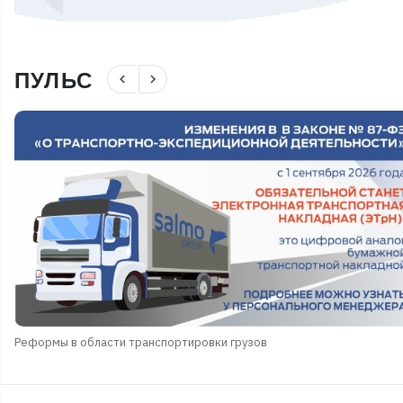
ПУЛЬС
navigate_before
navigate_next
Реформы в области транспортировки грузов