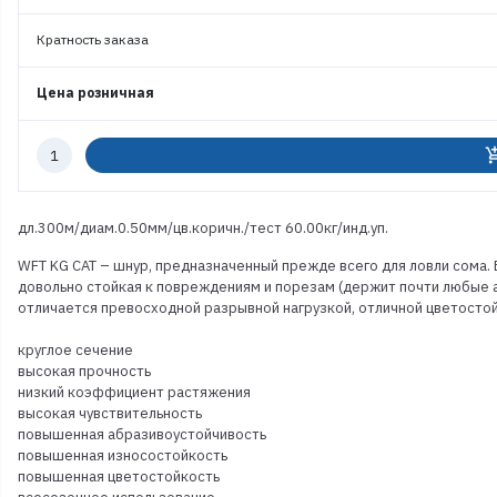
Кратность заказа
Цена розничная
Количество
add_shoppi
к
заказу
дл.300м/диам.0.50мм/цв.коричн./тест 60.00кг/инд.уп.
WFT KG CAT – шнур, предназначенный прежде всего для ловли сома. 
довольно стойкая к повреждениям и порезам (держит почти любые аб
отличается превосходной разрывной нагрузкой, отличной цветосто
круглое сечение
высокая прочность
низкий коэффициент растяжения
высокая чувствительность
повышенная абразивоустойчивость
повышенная износостойкость
повышенная цветостойкость