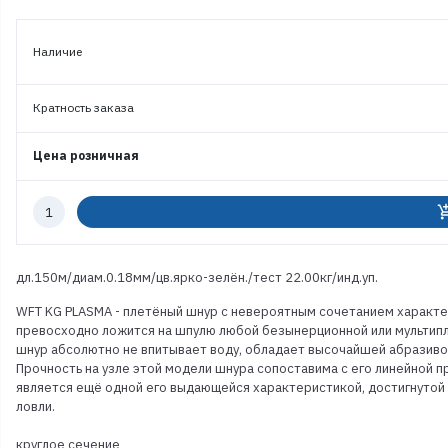
Наличие
Кратность заказа
Цена розничная
Количество
add_shoppi
к
заказу
дл.150м/диам.0.18мм/цв.ярко-зелён./тест 22.00кг/инд.уп.
WFT KG PLASMA - плетёный шнур с невероятным сочетанием характе
превосходно ложится на шпулю любой безынерционной или мультипл
шнур абсолютно не впитывает воду, обладает высочайшей абразиво
Прочность на узле этой модели шнура сопоставима с его линейной п
является ещё одной его выдающейся характеристикой, достигнутой
ловли.
круглое сечение