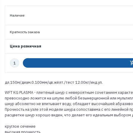
Наличие
Кратность заказа
Цена розничная
Количество
add_shoppi
к
заказу
дл.150м/диам.0.100мм/цв.жёлт./тест 12.00кг/инд.уп.
WFT KG PLASMA - плетёный шнур с невероятным сочетанием характе
превосходно ложится на шпулю любой безынерционной или мультипл
шнур абсолютно не впитывает воду, обладает высочайшей абразиво
Прочность на узле этой модели шнура сопоставима с его линейной п
расцветке шнур хорошо виден, что делает его идеальным выбором д
круглое сечение
высокая прочность