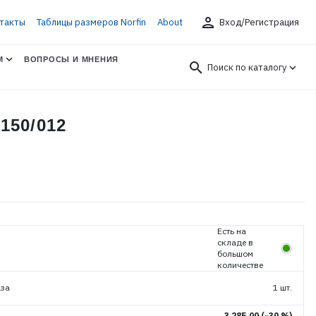
person
такты
Таблицы размеров Norfin
About
Вход/Регистрация
М
ВОПРОСЫ И МНЕНИЯ
search
Поиск по каталогу
50/012
Есть на
складе в
большом
количестве
аза
1 шт.
3 285.00
(-30 %)