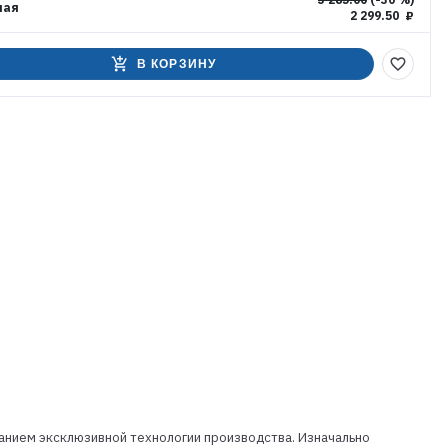
ная
2 299.50 ₽
add_shopping_cart
favorite_border
В КОРЗИНУ
анием эксклюзивной технологии производства. Изначально