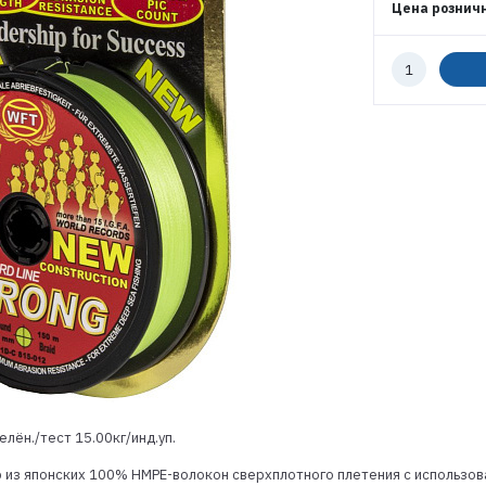
Цена рознич
ПАРОЛЬ
Количество
к
заказу
ВОЙТИ
ЗАБЫЛИ ПАРОЛЬ?
РЕГИСТРАЦИЯ ОПТ
РЕГИСТРАЦИЯ РОЗНИЦА
лён./тест 15.00кг/инд.уп.
из японских 100% HMPE-волокон сверхплотного плетения с использов