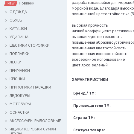
разрабатывавшийся для морской 
Новинки
морской воде. Благодаря высоко
ОДЕЖДА
повышенной цветостойкостью (бл
ОБУВЬ
высокая прочность
КАТУШКИ
низкий коэффициент растяжени
высокая чувствительность
УДИЛИЩА
повышенная абразивоустойчиво
ШЕСТИКИ СТОРОЖКИ
повышенная цветостойкость
ПОПЛАВКИ
повышенная износостойкость
всесезонное использование
ЛЕСКИ
цвет ярко-зелёный
ПРИМАНКИ
КРЮЧКИ
ХАРАКТЕРИСТИКИ
ПРИКОРМКИ НАСАДКИ
Бренд / ТМ:
ЛЕДОБУРЫ
МОТОБУРЫ
Производитель ТМ:
ОСНАСТКА
Страна ТМ:
АКСЕССУАРЫ РЫБОЛОВНЫЕ
ЯЩИКИ КОРОБКИ СУМКИ
Статусы товара:
ЧЕХЛЫ