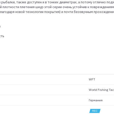
рыбалки, также доступен и в тонких диаметрах, а потому отлично подх
й плотности плетения шнур этой серии очень устойчив к повреждениям
агодаря новой технологии покрытия) и почти беззвучным прохождени
я
сть
WFT
World Fishing Tac
Германия