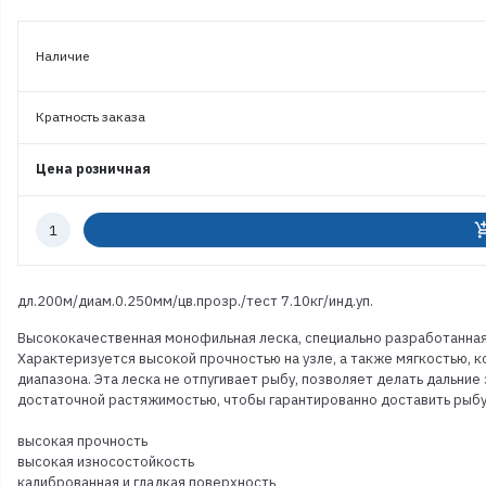
Наличие
Кратность заказа
Цена розничная
Количество
add_shoppi
к
заказу
дл.200м/диам.0.250мм/цв.прозр./тест 7.10кг/инд.уп.
Высококачественная монофильная леска, специально разработанная 
Характеризуется высокой прочностью на узле, а также мягкостью, 
диапазона. Эта леска не отпугивает рыбу, позволяет делать дальни
достаточной растяжимостью, чтобы гарантированно доставить рыбу 
высокая прочность
высокая износостойкость
калиброванная и гладкая поверхность