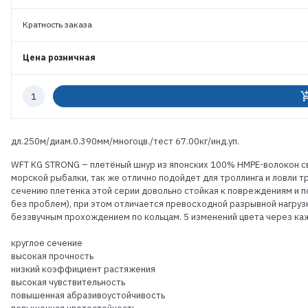
Кратность заказа
Цена розничная
Количество
add_shoppi
к
заказу
дл.250м/диам.0.390мм/многоцв./тест 67.00кг/инд.уп.
WFT KG STRONG – плетёный шнур из японских 100% HMPE-волокон св
морской рыбалки, так же отлично подойдет для троллинга и ловли т
сечению плетенка этой серии довольно стойкая к повреждениям и п
без проблем), при этом отличается превосходной разрывной нагруз
беззвучным прохождением по кольцам. 5 изменений цвета через ка
круглое сечение
высокая прочность
низкий коэффициент растяжения
высокая чувствительность
повышенная абразивоустойчивость