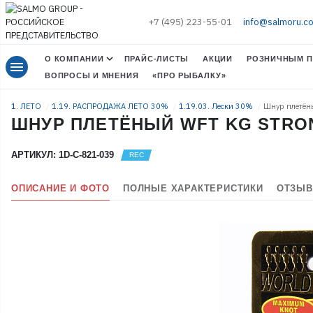
+7 (495) 223-55-01
info@salmoru.c
О КОМПАНИИ
ПРАЙС-ЛИСТЫ
АКЦИИ
РОЗНИЧНЫМ П
menu
ВОПРОСЫ И МНЕНИЯ
«ПРО РЫБАЛКУ»
1. ЛЕТО
1.19. РАСПРОДАЖА ЛЕТО 30%
1.19.03. Лески 30%
Шнур плетён
ШНУР ПЛЕТЁНЫЙ WFT KG STRON
АРТИКУЛ: 1D-C-821-039
ОПИСАНИЕ И ФОТО
ПОЛНЫЕ ХАРАКТЕРИСТИКИ
ОТЗЫВ