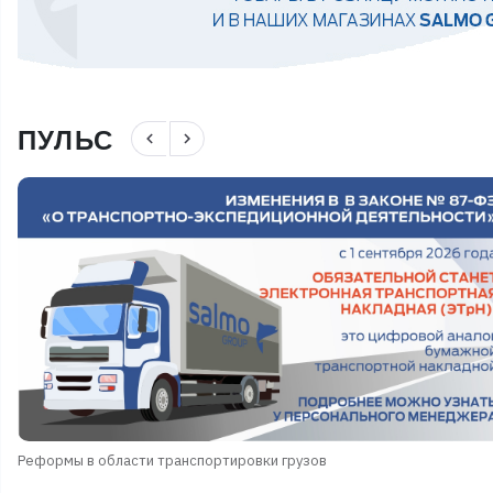
ПУЛЬС
navigate_before
navigate_next
Реформы в области транспортировки грузов