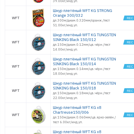
39.00кг/инд.уп.
Шнур плетёный WFT KG STRONG
Orange 300/032
WFT
дл.300м/диам.0.320мм/оранж./тест
51.00кг/инд.уп.
Шнур плетёный WFT KG TUNGSTEN
SINKING Black 150/012
WFT
дл.150м/диам.0.12мм/цв.чёрн./тест
14.00кг/инд.уп.
Шнур плетёный WFT KG TUNGSTEN
SINKING Black 150/014
WFT
дл.150м/диам.0.14мм/цв.чёрн./тест
18.00кг/инд.уп.
Шнур плетёный WFT KG TUNGSTEN
SINKING Black 150/018
WFT
дл.150м/диам.0.18мм/цв.чёрн./тест
22.00кг/инд.уп.
Шнур плетёный WFT KG x8
Chartreuse150/006
WFT
дл.150м/диам.0.060мм/цв.ярко-зелён./
тест 6.00кг/инд.уп.
Шнур плетёный WFT KG x8