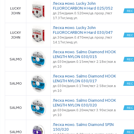
Леска моно. Lucky John
200 TROUT
FLUOROCARBON H Hard 025/052
LUCKY
MONO CLEA
JOHN
дл.25м/диам.0.520мм/цв.прозр./тест
250 STRONG
17.37кг/инд.уп.
GREEN
250 STRONG
Леска моно. Lucky John
MULTICOLO
FLUOROCARBON H Hard 030/047
LUCKY
300 CAT BR
JOHN
дл.30м/диам.0.470мм/цв.прозр./тест
300
14.17кг/инд.уп.
FEEDER&FLA
CAMO
Леска моно. Salmo Diamond HOOK
300 STRONG
LENGTH NYLON 030/015
GREEN
SALMO
дл.030м/диам.0.15мм/тест 2.18кг/кол.в
300 STRONG
MULTICOLO
уп.10
300 STRONG
Леска моно. Salmo Diamond HOOK
ORANGE
LENGTH NYLON 030/017
360 STRONG
SALMO
EXACT ELEC
дл.030м/диам.0.17мм/тест 2.58кг/кол.в
MULTICOLO
уп.10
480 STRONG
EXACT ELEC
Леска моно. Salmo Diamond HOOK
MULTICOLO
LENGTH NYLON 030/020
SALMO
600 STRONG
дл.030м/диам.0.20мм/тест 3.90кг/кол.в
MULTICOLO
уп.10
1000 STRON
MULTICOLO
Леска моно. Salmo Diamond SPIN
150/020
SALMO