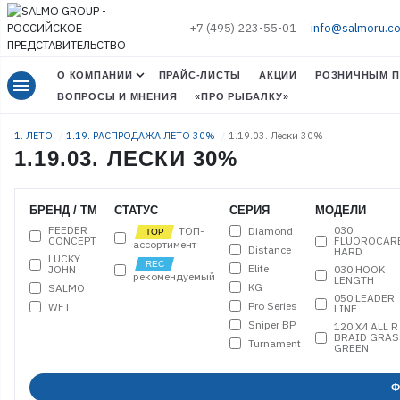
+7 (495) 223-55-01
info@salmoru.c
О КОМПАНИИ
ПРАЙС-ЛИСТЫ
АКЦИИ
РОЗНИЧНЫМ П
menu
ВОПРОСЫ И МНЕНИЯ
«ПРО РЫБАЛКУ»
1. ЛЕТО
1.19. РАСПРОДАЖА ЛЕТО 30%
1.19.03. Лески 30%
1.19.03. ЛЕСКИ 30%
БРЕНД / ТМ
СТАТУС
СЕРИЯ
МОДЕЛИ
FEEDER
030
Diamond
ТОП-
CONCEPT
FLUOROCAR
ассортимент
Distance
HARD
LUCKY
Elite
JOHN
030 HOOK
рекомендуемый
LENGTH
KG
SALMO
050 LEADER
Pro Series
WFT
LINE
Sniper BP
120 Х4 ALL R
BRAID GRAS
Turnament
GREEN
150 FEEDER 
MATCH
Ф
150 GLISS