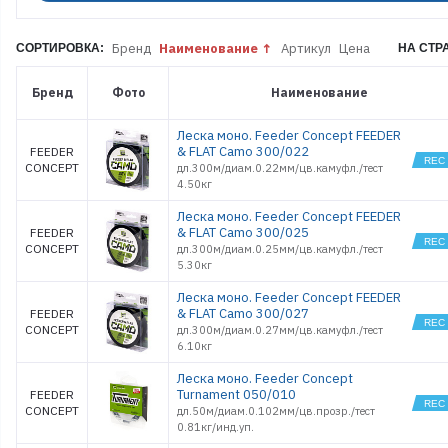
SINKING BL
150 PLASMA
LAZER SKIN
Бренд
Наименование
Артикул
Цена
СОРТИРОВКА:
НА СТР
CHARTREUS
150 PLASMA
LAZER SKIN
Бренд
Фото
Наименование
STAY RED
150 PLASMA
YELLOW
Леска моно. Feeder Concept FEEDER
150 ROUND
& FLAT Camo 300/022
FEEDER
DYNAMIX GR
CONCEPT
дл.300м/диам.0.22мм/цв.камуфл./тест
150 SPIN
4.50кг
150 SPIN SE
Леска моно. Feeder Concept FEEDER
150 STRONG
& FLAT Camo 300/025
CHARTREUS
FEEDER
CONCEPT
дл.300м/диам.0.25мм/цв.камуфл./тест
150 STRONG
GREEN
5.30кг
150 TUNGST
SINKING BL
Леска моно. Feeder Concept FEEDER
& FLAT Camo 300/027
FEEDER
150 x4
POWERSINK
CONCEPT
дл.300м/диам.0.27мм/цв.камуфл./тест
6.10кг
150 x8
CHARTREUS
Леска моно. Feeder Concept
150 x8 GREE
Turnament 050/010
FEEDER
150 x8 SLIG
CONCEPT
дл.50м/диам.0.102мм/цв.прозр./тест
CHARTREUS
0.81кг/инд.уп.
200 CARP & 
FISH