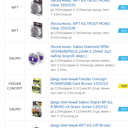
Леска моно. WFT KG TROUT MONO
Clear 200/025
WFT
дл.200м/диам.0.250мм/цв.прозр./тест
7.10кг/инд.уп.
Леска моно. WFT KG TROUT MONO
Clear 200/028
WFT
дл.200м/диам.0.280мм/цв.прозр./тест
8.00кг/инд.уп.
Лески моно. Salmo Diamond SPIN
ОКУНЬ/БЕРШ (0,22мм 0,25мм) 2шт.
набор (короб. верс.)
SALMO
дл.150м/диам.0.22мм/цв.светло-зелён./
тест 4.65кг/диам.0.25мм/цв.светло-зелён./
тест 6.00кг
Шнур плетёный Feeder Concept
POWERSINK Dark Brown 150/013
FEEDER
CONCEPT
дл.150м/диам.0.131мм/#0.8/цв.тёмно-
кор./тест 6.35кг/инд.уп.
Шнур плетёный Salmo Sniper BP ALL
R BRAID х4 Grass Green 120/011
SALMO
дл.120м/диам.0.110мм/#0.5/цв.зелён./
тест 7.27кг/инд.уп.
Шнур плетёный WFT KG CAT Brown