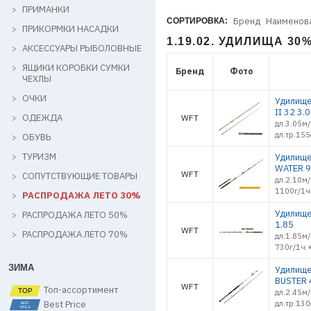
ПРИМАНКИ
Бренд
Наименов
СОРТИРОВКА:
ПРИКОРМКИ НАСАДКИ
1.19.02. УДИЛИЩА 30
АКСЕССУАРЫ РЫБОЛОВНЫЕ
ЯЩИКИ КОРОБКИ СУМКИ
Бренд
Фото
ЧЕХЛЫ
ОЧКИ
Удилище
II 32 3.
ОДЕЖДА
WFT
дл.3.05м/
дл.тр.15
ОБУВЬ
ТУРИЗМ
Удилище
WATER 9
WFT
СОПУТСТВУЮЩИЕ ТОВАРЫ
дл.2.10м/
1100г/1ч
РАСПРОДАЖА ЛЕТО 30%
Удилище
РАСПРОДАЖА ЛЕТО 50%
1.85
WFT
РАСПРОДАЖА ЛЕТО 70%
дл.1.85м/
730г/1ч.
ЗИМА
Удилище
BUSTER 
WFT
Топ-ассортимент
дл.2.45м/
Best Price
дл.тр.13