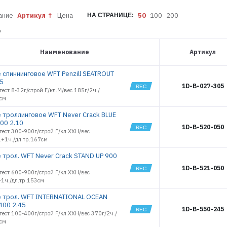
ание
Артикул
Цена
50
100
200
НА СТРАНИЦЕ:
%
Наименование
Артикул
 спиннинговое WFT Penzill SEATROUT
05
1D-B-027-305
тест 8-32г/строй F/кл.M/вес 185г/2ч./
5см
 троллинговое WFT Never Crack BLUE
00 2.10
1D-B-520-050
тест 300-900г/строй F/кл.XXH/вес
.+1ч./дл.тр.167см
 трол. WFT Never Crack STAND UP 900
1D-B-521-050
тест 600-900г/строй F/кл.XXH/вес
+1ч./дл.тр.153см
 трол. WFT INTERNATIONAL OCEAN
400 2.45
1D-B-550-245
тест 100-400г/строй F/кл.XXH/вес 370г/2ч./
0см