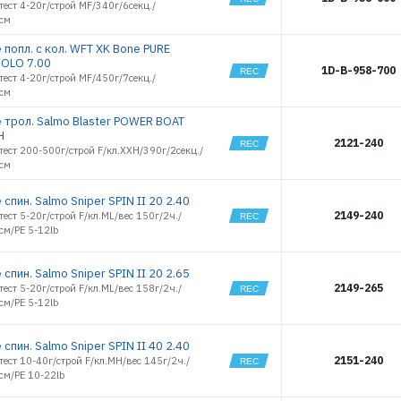
тест 4-20г/строй MF/340г/6секц./
0см
 попл. с кол. WFT XK Bone PURE
OLO 7.00
1D-B-958-700
тест 4-20г/строй MF/450г/7секц./
8см
 трол. Salmo Blaster POWER BOAT
H
2121-240
тест 200-500г/строй F/кл.XXH/390г/2секц./
6см
спин. Salmo Sniper SPIN II 20 2.40
2149-240
тест 5-20г/строй F/кл.ML/вес 150г/2ч./
см/PE 5-12lb
спин. Salmo Sniper SPIN II 20 2.65
2149-265
тест 5-20г/строй F/кл.ML/вес 158г/2ч./
см/PE 5-12lb
спин. Salmo Sniper SPIN II 40 2.40
2151-240
тест 10-40г/строй F/кл.MH/вес 145г/2ч./
см/PE 10-22lb