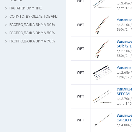
WFT
дл.2.45м/
ПАЛАТКИ ЗИМНИЕ
дл.тр.13
СОПУТСТВУЮЩИЕ ТОВАРЫ
Удилище
РАСПРОДАЖА ЗИМА 30%
WFT
дл.2.10м/
560г/2ч./
РАСПРОДАЖА ЗИМА 50%
РАСПРОДАЖА ЗИМА 70%
Удилище
50lb/2.
WFT
дл.2.10м/
580г/2ч./
Удилище
WFT
дл.2.65м/
420г/5ч./
Удилище
SPECIAL
WFT
дл.2.70м/
дл.тр.14
Удилище
CARBO P
WFT
дл.4.00м/