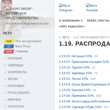
О КОМПАНИИ
ПРАЙС-ЛИСТЫ
РОССИЙСКОЕ ПРЕДСТАВИТЕЛЬСТВО
«ПРО РЫБАЛКУ»
ЛЕТО
1. ЛЕТО
1.19. РАСПРОДАЖА ЛЕТО 
Топ-ассортимент
1.19. РАСПРОД
Best Price
Новинки
1.19.01. Катушки 30%
20
КАТУШКИ
1.19.07. Прикормки насадки 30%
УДИЛИЩА
1.19.10. Туризм 30%
12
КОМПЛЕКТЫ
1.19.02. Удилища 30%
71
1.19.03. Лески 30%
ЛЕСКИ
109
1.19.04. Груза Джиги Кормушки 
ПОПЛАВКИ
1.19.05. Крючки 30%
15
ГРУЗА ДЖИГИ
1.19.06. Приманки 30%
250
КРЮЧКИ
1.19.08. Аксессуары рыболовны
ОСНАСТКА
1.19.09. Одежда Обувь 30%
193