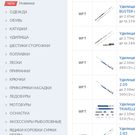
Новинки
Удилище
BUSTER 
ОДЕЖДА
WFT
дл.2.45м/
ОБУВЬ
дл.тр.13
КАТУШКИ
Удилище
УДИЛИЩА
WFT
дл.2.70м/
дл.тр.14
ШЕСТИКИ СТОРОЖКИ
ПОПЛАВКИ
Удилище
ЛЕСКИ
WFT
дл.2.00м/
480г/2ч./
ПРИМАНКИ
КРЮЧКИ
Удилище
2.00
WFT
ПРИКОРМКИ НАСАДКИ
дл.2.00м/
500г/2ч./
ЛЕДОБУРЫ
Удилище
МОТОБУРЫ
TRAVELL
WFT
ОСНАСТКА
дл.2.10м/
530г/5ч./
АКСЕССУАРЫ РЫБОЛОВНЫЕ
Удилище
ЯЩИКИ КОРОБКИ СУМКИ
2.45
ЧЕХЛЫ