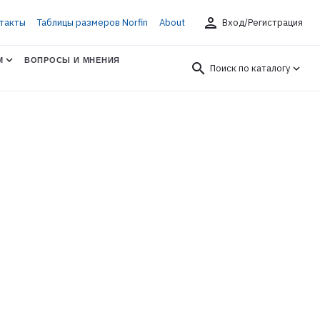
person
такты
Таблицы размеров Norfin
About
Вход/Регистрация
М
ВОПРОСЫ И МНЕНИЯ
search
Поиск по каталогу