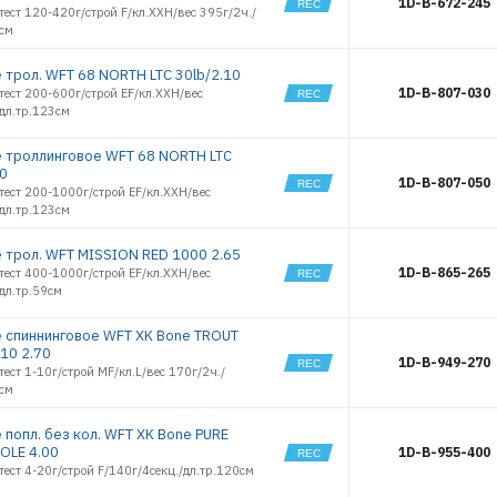
1D-B-672-245
тест 120-420г/строй F/кл.XXH/вес 395г/2ч./
0см
 трол. WFT 68 NORTH LTC 30lb/2.10
1D-B-807-030
тест 200-600г/строй EF/кл.XXH/вес
дл.тр.123см
 троллинговое WFT 68 NORTH LTC
10
1D-B-807-050
тест 200-1000г/строй EF/кл.XXH/вес
ЭЛЕКТРОННАЯ ПОЧТА (ЛОГИН)
дл.тр.123см
 трол. WFT MISSION RED 1000 2.65
1D-B-865-265
тест 400-1000г/строй EF/кл.XXH/вес
ПАРОЛЬ
дл.тр.59см
 спиннинговое WFT XK Bone TROUT
 10 2.70
1D-B-949-270
ВОЙТИ
тест 1-10г/строй MF/кл.L/вес 170г/2ч./
0см
 попл. без кол. WFT XK Bone PURE
ЗАБЫЛИ ПАРОЛЬ?
OLE 4.00
1D-B-955-400
тест 4-20г/строй F/140г/4секц./дл.тр.120см
РЕГИСТРАЦИЯ ОПТ