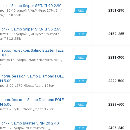
спин. Salmo Sniper SPIN II 40 2.90
2151-290
тест 10-40г/строй F/кл.MH/вес 179г/2ч./
см/PE 10-22lb
спин. Salmo Sniper SPIN II 56 2.65
2152-265
тест 15-56г/строй F/кл.H/вес 176г/2ч./
см/PE 12-25lb
трол. телескоп. Salmo Blaster TELE
00/XH
2211-300
тест до 150г/строй M/кл.XH/275г/6 секц./
м
 попл. без кол. Salmo Diamond POLE
M 5.00
2229-500
тест 3-20г/270г/5секц./дл.тр.128см
 попл. без кол. Salmo Diamond POLE
M 6.00
2229-600
тест 3-20г/385г/6секц./дл.тр.128см
спин. Salmo Blaster SPIN 20 2.40
2406-240
тест 5-20г/строй MF/175г/2секц./