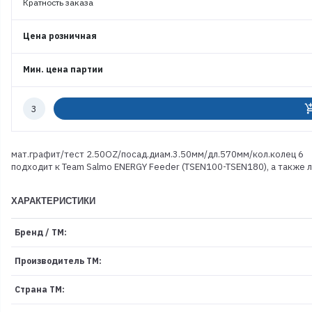
Кратность заказа
Цена розничная
Мин. цена партии
Количество
add_shoppi
к
заказу
мат.графит/тест 2.50OZ/посад.диам.3.50мм/дл.570мм/кол.колец 6
подходит к Team Salmo ENERGY Feeder (TSEN100-TSEN180), а также
ХАРАКТЕРИСТИКИ
Бренд / ТМ:
Производитель ТМ:
Страна ТМ: