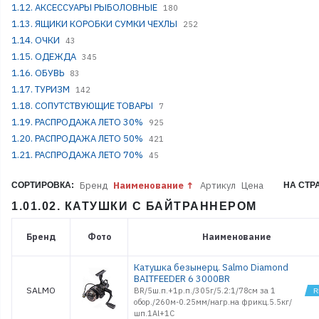
1.12. АКСЕССУАРЫ РЫБОЛОВНЫЕ
180
1.13. ЯЩИКИ КОРОБКИ СУМКИ ЧЕХЛЫ
252
1.14. ОЧКИ
43
1.15. ОДЕЖДА
345
1.16. ОБУВЬ
83
1.17. ТУРИЗМ
142
1.18. СОПУТСТВУЮЩИЕ ТОВАРЫ
7
1.19. РАСПРОДАЖА ЛЕТО 30%
925
1.20. РАСПРОДАЖА ЛЕТО 50%
421
1.21. РАСПРОДАЖА ЛЕТО 70%
45
Бренд
Наименование
Артикул
Цена
СОРТИРОВКА:
НА СТР
1.01.02. КАТУШКИ С БАЙТРАННЕРОМ
Бренд
Фото
Наименование
Катушка безынерц. Salmo Diamond
BAITFEEDER 6 3000BR
SALMO
BR/5ш.п.+1р.п./305г/5.2:1/78см за 1
обор./260м-0.25мм/нагр.на фрикц.5.5кг/
шп.1Al+1C