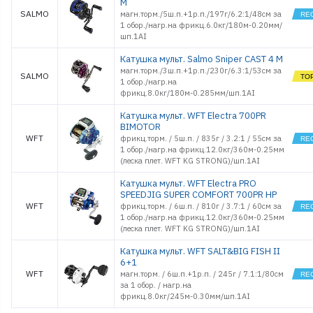
M
SALMO
магн.торм./5ш.п.+1р.п./197г/6.2:1/48см за
1 обор./нагр.на фрикц.6.0кг/180м-0.20мм/
шп.1AI
Катушка мульт. Salmo Sniper CAST 4 M
магн.торм./3ш.п.+1р.п./230г/6.3:1/53см за
SALMO
1 обор./нагр.на
фрикц.8.0кг/180м-0.285мм/шп.1AI
Катушка мульт. WFT Electra 700PR
BIMOTOR
WFT
фрикц.торм. / 5ш.п. / 835г / 3.2:1 / 55см за
1 обор./нагр.на фрикц.12.0кг/360м-0.25мм
(леска плет. WFT KG STRONG)/шп.1AI
Катушка мульт. WFT Electra PRO
SPEEDJIG SUPER COMFORT 700PR HP
WFT
фрикц.торм. / 6ш.п. / 810г / 3.7:1 / 60см за
1 обор./нагр.на фрикц.12.0кг/360м-0.25мм
(леска плет. WFT KG STRONG)/шп.1AI
Катушка мульт. WFT SALT&BIG FISH II
6+1
WFT
магн.торм. / 6ш.п.+1р.п. / 245г / 7.1:1/80см
за 1 обор. / нагр.на
фрикц.8.0кг/245м-0.30мм/шп.1AI