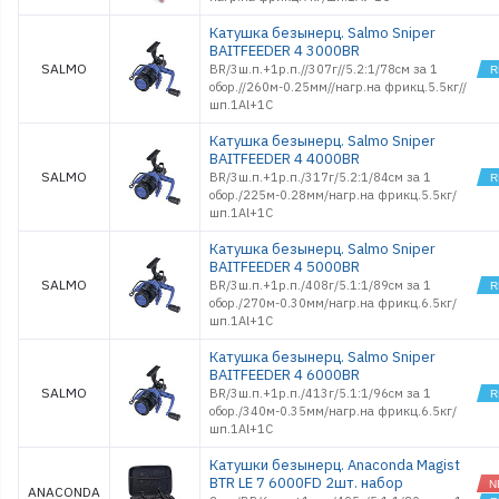
Катушка безынерц. Salmo Sniper
BAITFEEDER 4 3000BR
SALMO
BR/3ш.п.+1р.п.//307г//5.2:1/78см за 1
обор.//260м-0.25мм//нагр.на фрикц.5.5кг//
шп.1Al+1C
Катушка безынерц. Salmo Sniper
BAITFEEDER 4 4000BR
SALMO
BR/3ш.п.+1р.п./317г/5.2:1/84см за 1
обор./225м-0.28мм/нагр.на фрикц.5.5кг/
шп.1Al+1C
Катушка безынерц. Salmo Sniper
BAITFEEDER 4 5000BR
SALMO
BR/3ш.п.+1р.п./408г/5.1:1/89см за 1
обор./270м-0.30мм/нагр.на фрикц.6.5кг/
шп.1Al+1C
Катушка безынерц. Salmo Sniper
BAITFEEDER 4 6000BR
SALMO
BR/3ш.п.+1р.п./413г/5.1:1/96см за 1
обор./340м-0.35мм/нагр.на фрикц.6.5кг/
шп.1Al+1C
Катушки безынерц. Anaсonda Magist
BTR LE 7 6000FD 2шт. набор
ANACONDA