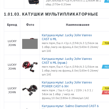
2шт./BR/6ш.п.+1р.п./495г/5.1:1/80cм за 1
обор./370м-0.35мм
1.01.03. КАТУШКИ МУЛЬТИПЛИКАТОРНЫЕ
Бренд
Фото
Наименование
Катушка мульт. Lucky John Vanrex
CAST 6 ML
LUCKY
магн.торм./5ш.п.+1р.п./194г/6.3:1/56см за
JOHN
1 обор./нагр.на фрикц.4.0кг/140м-0.26мм/
шп.1AI
Катушка мульт. Lucky John Vanrex
CAST 6 ML (прав.)
LUCKY
магн.торм./5ш.п.+1р.п./194г/6.3:1/56см за
JOHN
1 обор./нагр.на фрикц.4.0кг/140м-0.26мм/
шп.1AI
Катушка мульт. Lucky John Vanrex
POWER CAST 6 XH
LUCKY
магн.торм. / 5ш.п.+1р.п. / 220г / 6.3:1 /
JOHN
54см за 1 обор. / нагр.на
фрикц.10.0кг/180м-0.28мм/шп.1AI
Катушка мульт. Salmo Diamond CAST 6