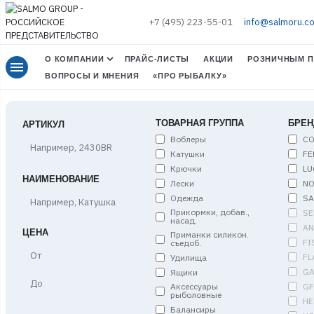
+7 (495) 223-55-01
info@salmoru.c
О КОМПАНИИ
ПРАЙС-ЛИСТЫ
АКЦИИ
РОЗНИЧНЫМ П
menu
ВОПРОСЫ И МНЕНИЯ
«ПРО РЫБАЛКУ»
ТОВАРНАЯ ГРУППА
БРЕН
АРТИКУЛ
Воблеры
C
Катушки
FE
Крючки
LU
НАИМЕНОВАНИЕ
Лески
NO
Одежда
S
Прикормки, добав.,
SE
насад.
A
ЦЕНА
Приманки силикон.
FI
съедоб.
Цена,
FL
Удилища
от
G
Ящики
Цена,
G
Аксессуары
до
рыболовные
HE
Балансиры