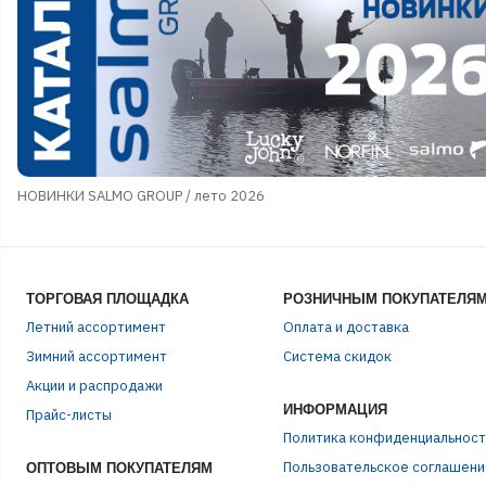
Стойки и Держатели
Сторожки, кивки,
шестики
Сумки, Рюкзаки,
Емкости
Термосы и Термосумки
Удочки зимние
Чехлы и Тубусы
НОВИНКИ SALMO GROUP / лето 2026
ТОРГОВАЯ ПЛОЩАДКА
РОЗНИЧНЫМ ПОКУПАТЕЛЯ
Летний ассортимент
Оплата и доставка
Зимний ассортимент
Система скидок
Акции и распродажи
ЭЛЕ
ИНФОРМАЦИЯ
Прайс-листы
Политика конфиденциальност
Пользовательское соглашени
ПАР
ОПТОВЫМ ПОКУПАТЕЛЯМ