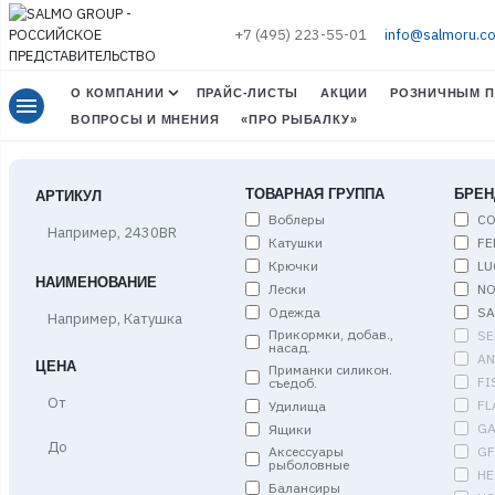
+7 (495) 223-55-01
info@salmoru.c
О КОМПАНИИ
ПРАЙС-ЛИСТЫ
АКЦИИ
РОЗНИЧНЫМ П
menu
ВОПРОСЫ И МНЕНИЯ
«ПРО РЫБАЛКУ»
ТОВАРНАЯ ГРУППА
БРЕН
АРТИКУЛ
Воблеры
C
Катушки
FE
Крючки
LU
НАИМЕНОВАНИЕ
Лески
NO
Одежда
S
Прикормки, добав.,
SE
насад.
A
ЦЕНА
Приманки силикон.
FI
съедоб.
Цена,
FL
Удилища
от
G
Ящики
Цена,
G
Аксессуары
до
рыболовные
HE
Балансиры