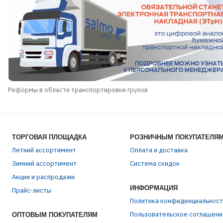
Стойки и Держатели
Сторожки, кивки,
шестики
Сумки, Рюкзаки,
Емкости
Термосы и Термосумки
Удочки зимние
Чехлы и Тубусы
Реформы в области транспортировки грузов
ТОРГОВАЯ ПЛОЩАДКА
РОЗНИЧНЫМ ПОКУПАТЕЛЯ
Летний ассортимент
Оплата и доставка
Зимний ассортимент
Система скидок
Акции и распродажи
ЭЛЕ
ИНФОРМАЦИЯ
Прайс-листы
Политика конфиденциальност
Пользовательское соглашени
ПАР
ОПТОВЫМ ПОКУПАТЕЛЯМ