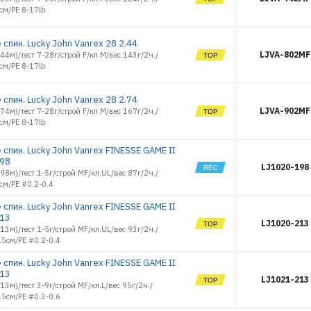
Оснастки фидерные
см/PE 8-17lb
Очки
Палатки, Тенты, Зонты
спин. Lucky John Vanrex 28 2.44
Поводки
LJVA-802MF
2.44м)/тест 7-28г/строй F/кл.M/вес 143г/2ч./
Подсачеки, садки
см/PE 8-17lb
Поплавки
Приманки джиговые
спин. Lucky John Vanrex 28 2.74
Приманки морские
LJVA-902MF
2.74м)/тест 7-28г/строй F/кл.M/вес 167г/2ч./
силиконовые
см/PE 8-17lb
Приманки силиконовые
Принадлежности походные
спин. Lucky John Vanrex FINESSE GAME II
Рекламные товары
.98
LJ1020-198
Рыбки поролоновые
1.98м)/тест 1-5г/строй MF/кл.UL/вес 87г/2ч./
см/PE #0.2-0.4
Санки
Светлячки
спин. Lucky John Vanrex FINESSE GAME II
Спальники
.13
LJ1020-213
2.13м)/тест 1-5г/строй MF/кл.UL/вес 93г/2ч./
Спасжилеты
.5см/PE #0.2-0.4
Стенды и оборудование
Стойки и Держатели
спин. Lucky John Vanrex FINESSE GAME II
.13
Сторожки, кивки, шестики
LJ1021-213
2.13м)/тест 3-9г/строй MF/кл.L/вес 95г/2ч./
Сумки, Рюкзаки, Емкости
.5см/PE #0.3-0.6
Термосы и Термосумки