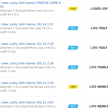
Удочки зимние
спин. Lucky John Vanrex FINESSE GAME II
.29
Чехлы и Тубусы
LJ1021-229
2.29м)/тест 3-9г/строй MF/кл.L/вес 101г/2ч./
см/PE #0.3-0.6
спин. Lucky John Vanrex JIG 14 2.13
LJVJ-702LF
.13м)/тест 3-14г/строй F/кл.L/вес 99г/2ч./
см/PE 5-11lb
спин. Lucky John Vanrex JIG 14 2.28
ЭЛЕКТРОННАЯ ПОЧТА (ЛОГИН)
LJVJ-762LF
2.28м)/тест 3-14г/строй MF/кл.L/вес 109г/2ч./
см/PE 5-11lb
ПАРОЛЬ
спин. Lucky John Vanrex JIG 21 2.28
LJVJ-762ML
2.28м)/тест 5-21г/строй F/кл.ML/вес 118г/2ч./
см/PE 7-15lb
ВОЙТИ
спин. Lucky John Vanrex JIG 21 2.44
LJVJ-802ML
2.44м)/тест 5-21г/строй F/кл.ML/вес 120г/2ч./
см/PE 7-15lb
ЗАБЫЛИ ПАРОЛЬ?
спин. Lucky John Vanrex JIG 21 2.65
РЕГИСТРАЦИЯ ОПТ
LJVJ-882ML
2.65м)/тест 5-21г/строй F/кл.ML/вес 139г/2ч./