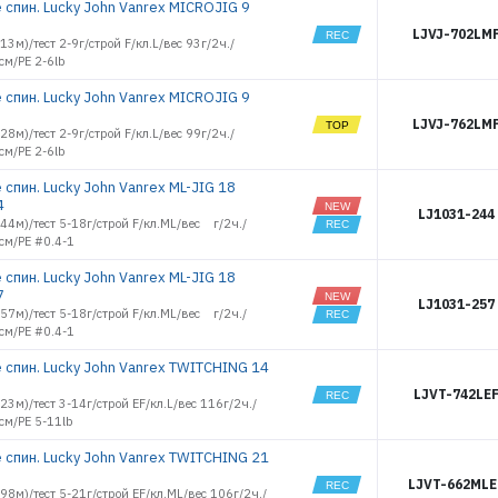
 спин. Lucky John Vanrex MICROJIG 9
LJVJ-702LM
.13м)/тест 2-9г/строй F/кл.L/вес 93г/2ч./
см/PE 2-6lb
 спин. Lucky John Vanrex MICROJIG 9
LJVJ-762LM
.28м)/тест 2-9г/строй F/кл.L/вес 99г/2ч./
см/PE 2-6lb
спин. Lucky John Vanrex ML-JIG 18
4
LJ1031-244
2.44м)/тест 5-18г/строй F/кл.ML/вес г/2ч./
см/PE #0.4-1
спин. Lucky John Vanrex ML-JIG 18
7
LJ1031-257
2.57м)/тест 5-18г/строй F/кл.ML/вес г/2ч./
см/PE #0.4-1
 спин. Lucky John Vanrex TWITCHING 14
LJVT-742LE
2.23м)/тест 3-14г/строй EF/кл.L/вес 116г/2ч./
см/PE 5-11lb
 спин. Lucky John Vanrex TWITCHING 21
LJVT-662MLE
1.98м)/тест 5-21г/строй EF/кл.ML/вес 106г/2ч./