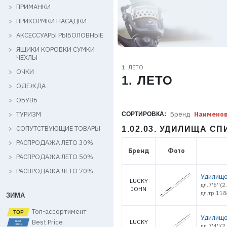
ПРИМАНКИ
ПРИКОРМКИ НАСАДКИ
АКСЕССУАРЫ РЫБОЛОВНЫЕ
ЯЩИКИ КОРОБКИ СУМКИ
ЧЕХЛЫ
1. ЛЕТО
ОЧКИ
1. ЛЕТО
ОДЕЖДА
ОБУВЬ
ТУРИЗМ
Бренд
Наимено
СОРТИРОВКА:
СОПУТСТВУЮЩИЕ ТОВАРЫ
1.02.03. УДИЛИЩА 
РАСПРОДАЖА ЛЕТО 30%
Бренд
Фото
РАСПРОДАЖА ЛЕТО 50%
РАСПРОДАЖА ЛЕТО 70%
Удилище 
LUCKY
дл.7'6''(
JOHN
дл.тр.118
ЗИМА
Топ-ассортимент
Удилище 
Best Price
LUCKY
дл.7'4''(