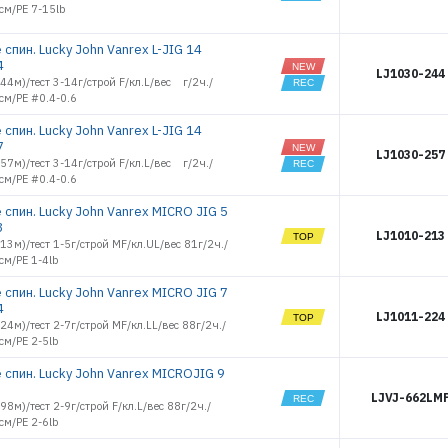
см/PE 7-15lb
РЕГИСТРАЦИЯ РОЗНИЦА
спин. Lucky John Vanrex L-JIG 14
4
LJ1030-244
2.44м)/тест 3-14г/строй F/кл.L/вес г/2ч./
см/PE #0.4-0.6
спин. Lucky John Vanrex L-JIG 14
7
LJ1030-257
2.57м)/тест 3-14г/строй F/кл.L/вес г/2ч./
см/PE #0.4-0.6
 спин. Lucky John Vanrex MICRO JIG 5
3
LJ1010-213
2.13м)/тест 1-5г/строй MF/кл.UL/вес 81г/2ч./
см/PE 1-4lb
 спин. Lucky John Vanrex MICRO JIG 7
4
LJ1011-224
2.24м)/тест 2-7г/строй MF/кл.LL/вес 88г/2ч./
см/PE 2-5lb
 спин. Lucky John Vanrex MICROJIG 9
LJVJ-662LM
.98м)/тест 2-9г/строй F/кл.L/вес 88г/2ч./
см/PE 2-6lb