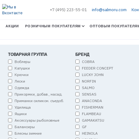
+7 (495) 223-55-01
info@salmoru.com
Кон
АКЦИИ
РОЗНИЧНЫМ ПОКУПАТЕЛЯМ
ОПТОВЫМ ПОКУПАТЕЛЯ
ТОВАРНАЯ ГРУППА
БРЕНД
Воблеры
COBRA
Катушки
FEEDER CONCEPT
Крючки
LUCKY JOHN
Лески
NORFIN
Одежда
SALMO
Прикормки, добав., насад.
SENSAS
Приманки силикон. съедоб.
ANACONDA
Удилища
FISHERMAN
Ящики
FLAMBEAU
Аксессуары рыболовные
GAMAKATSU
Балансиры
GF
Блесны зимние
HEINOLA