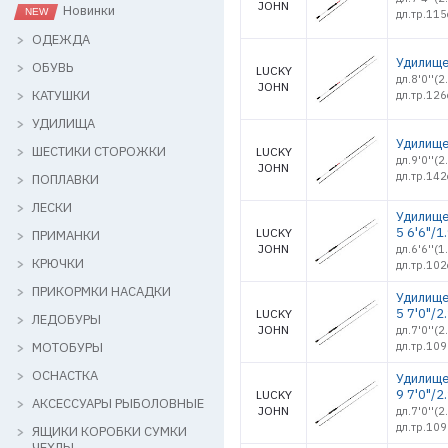
JOHN
Новинки
дл.тр.115
ОДЕЖДА
Удилище 
ОБУВЬ
LUCKY
дл.8'0''(
JOHN
КАТУШКИ
дл.тр.126
УДИЛИЩА
Удилище 
ШЕСТИКИ СТОРОЖКИ
LUCKY
дл.9'0''(
JOHN
дл.тр.142
ПОПЛАВКИ
ЛЕСКИ
Удилище 
5 6'6"/1
LUCKY
ПРИМАНКИ
JOHN
дл.6'6''(
КРЮЧКИ
дл.тр.102
ПРИКОРМКИ НАСАДКИ
Удилище 
5 7'0"/2
LUCKY
ЛЕДОБУРЫ
JOHN
дл.7'0''(
МОТОБУРЫ
дл.тр.109
ОСНАСТКА
Удилище 
9 7'0"/2
LUCKY
АКСЕССУАРЫ РЫБОЛОВНЫЕ
JOHN
дл.7'0''(
дл.тр.109
ЯЩИКИ КОРОБКИ СУМКИ
ЧЕХЛЫ