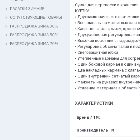
Сумка для переноски и хранения.
ПАЛАТКИ ЗИМНИЕ
КУРТКА
• Двухзамковая застежка- молни
СОПУТСТВУЮЩИЕ ТОВАРЫ
• Все клапаны на магнитных заст
РАСПРОДАЖА ЗИМА 30%
• Капюшон с козырьком, крепитс
• Двухуровневая регулировка к
РАСПРОДАЖА ЗИМА 50%
• Высокий воротник с подкладко
РАСПРОДАЖА ЗИМА 70%
• Регулировка объёма талии и по
• Снегозащитная юбка
• Утепленные карманы для согре
• Один боковой карман и один в
• Два накладных кармана с клапа
• Один внутренний сетчатый кар
• Манжеты на рукавах: внутренн
• Усиление материала в области п
ХАРАКТЕРИСТИКИ
Бренд / ТМ:
Производитель ТМ: