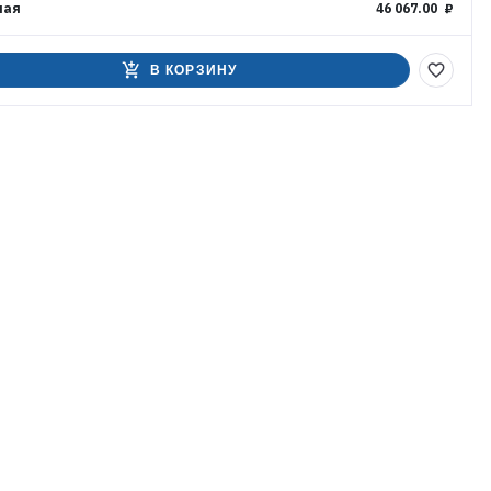
ная
46 067.00 ₽
add_shopping_cart
favorite_border
В КОРЗИНУ