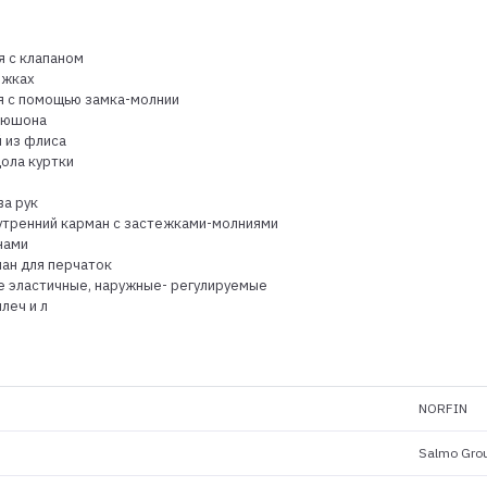
я с клапаном
ежках
я с помощью замка-молнии
апюшона
й из флиса
дола куртки
ва рук
нутренний карман с застежками-молниями
нами
ман для перчаток
ие эластичные, наружные- регулируемые
леч и л
NORFIN
Salmo Gro