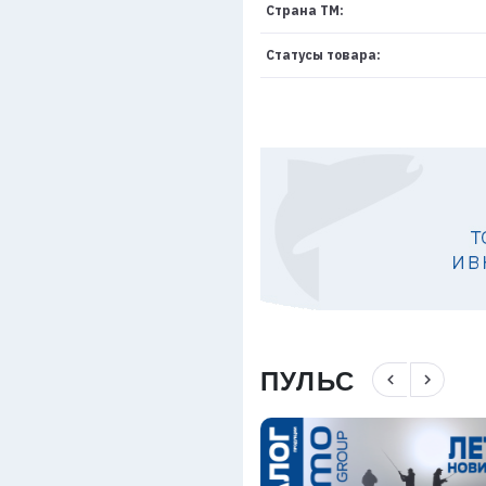
Страна ТМ:
Статусы товара:
ПУЛЬС
navigate_before
navigate_next