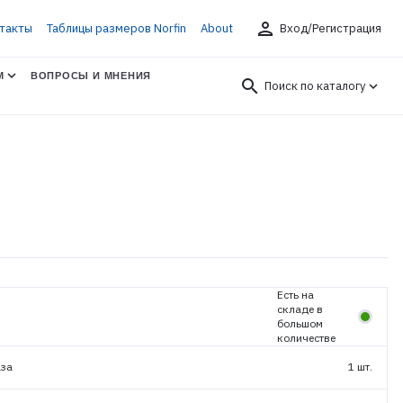
person
такты
Таблицы размеров Norfin
About
Вход/Регистрация
М
ВОПРОСЫ И МНЕНИЯ
search
Поиск по каталогу
Есть на
складе в
большом
количестве
аза
1 шт.