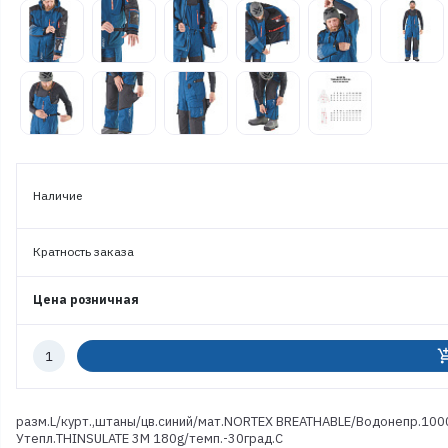
Наличие
Кратность заказа
Цена розничная
Количество
add_shoppi
к
заказу
разм.L/курт.,штаны/цв.синий/мат.NORTEX BREATHABLE/Водонепр.1000
Утепл.THINSULATE 3M 180g/темп.-30град.С