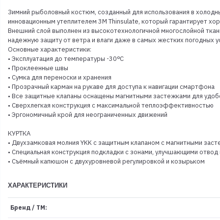
Зимний рыболовный костюм, созданный для использования в холодны
инновационным утеплителем 3M Thinsulate, который гарантирует х
Внешний слой выполнен из высокотехнологичной многослойной тка
надежную защиту от ветра и влаги даже в самых жестких погодных у
Основные характеристики:
• Эксплуатация до температуры -30ᵒC
• Проклеенные швы
• Сумка для переноски и хранения
• Прозрачный карман на рукаве для доступа к навигации смартфона
• Все защитные клапаны оснащены магнитными застежками для удоб
• Сверхлегкая конструкция с максимальной теплоэффективностью
• Эргономичный крой для неограниченных движений
КУРТКА
• Двухзамковая молния YKK с защитным клапаном с магнитными зас
• Специальная конструкция подкладки с зонами, улучшающими отвод 
• Съёмный капюшон с двухуровневой регулировкой и козырьком
ХАРАКТЕРИСТИКИ
Бренд / ТМ: