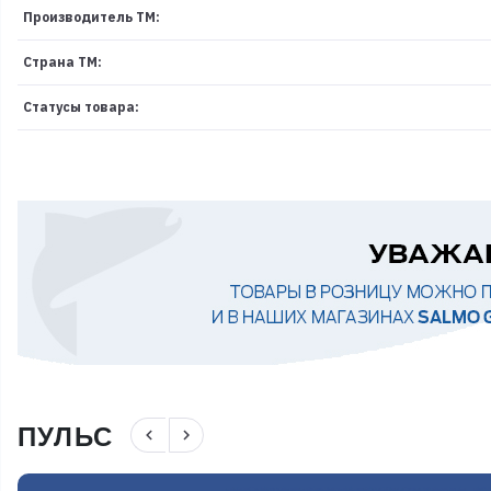
Производитель ТМ:
Страна ТМ:
Статусы товара:
ПУЛЬС
navigate_before
navigate_next