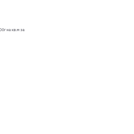
0г на кв.м за