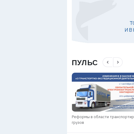
ПУЛЬС
navigate_before
navigate_next
Реформы в области транспорти
ое термобельё
грузов