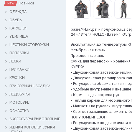
Новинки
ОДЕЖДА
ОБУВЬ
КАТУШКИ
разм.M-L/курт. и полукомб./цв.
24 ч/ Утепл.HOLLOFIL/темп.-35гр
УДИЛИЩА
Эксплуатация до температуры -3
ШЕСТИКИ СТОРОЖКИ
Мембранная ткань.
ПОПЛАВКИ
Проклеенные швы.
ЛЕСКИ
Сумка для переноски и хранения.
КУРТКА
ПРИМАНКИ
• Двухзамковая застежка- молни
КРЮЧКИ
• Двухуровневая регулировка к
• Регулировка объёма талии и по
ПРИКОРМКИ НАСАДКИ
• Удобные внутренние и внешние
ЛЕДОБУРЫ
• Карманы для согрева рук
• Теплый карман для мобильного
МОТОБУРЫ
• Манжеты на рукавах: внутренн
ОСНАСТКА
• Светоотражающие элементы б
ПОЛУКОМБИНЕЗОН
АКСЕССУАРЫ РЫБОЛОВНЫЕ
• Регулируемые по длине лямки с
ЯЩИКИ КОРОБКИ СУМКИ
• Двухзамковая застежка-молни
ЧЕХЛЫ