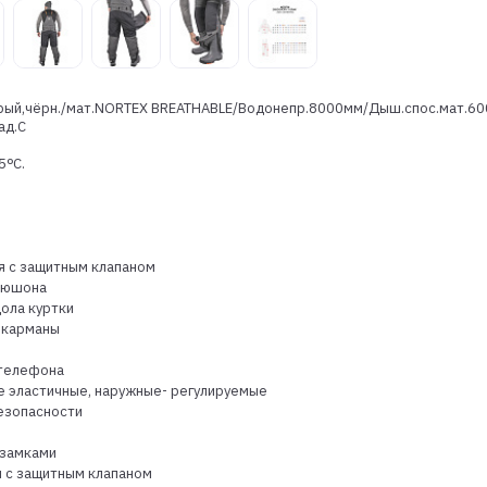
серый,чёрн./мат.NORTEX BREATHABLE/Водонепр.8000мм/Дыш.спос.мат.600
ад.С
5ᵒC.
я с защитным клапаном
апюшона
дола куртки
 карманы
 телефона
ие эластичные, наружные- регулируемые
езопасности
 замками
я с защитным клапаном