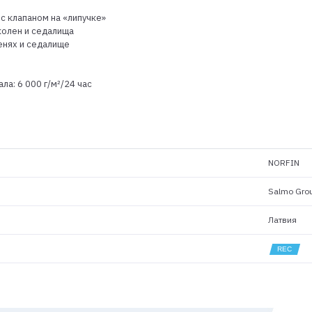
с клапаном на «липучке»
колен и седалища
енях и седалище
а: 6 000 г/м²/24 час
NORFIN
Salmo Gro
Латвия