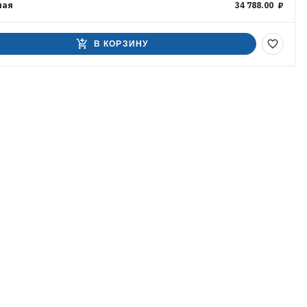
ная
34 788.00 ₽
add_shopping_cart
favorite_border
В КОРЗИНУ