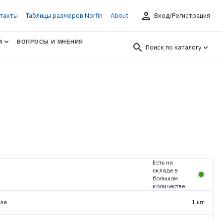
person
такты
Таблицы размеров Norfin
About
Вход/Регистрация
М
ВОПРОСЫ И МНЕНИЯ
search
Поиск по каталогу
Есть на
складе в
большом
количестве
аза
1 шт.