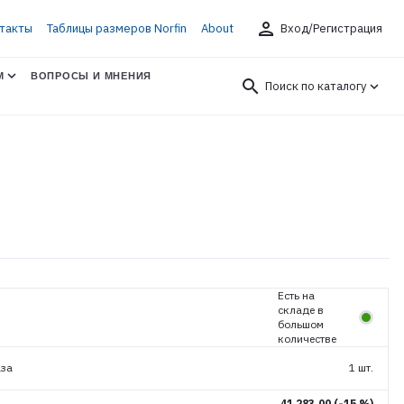
person
такты
Таблицы размеров Norfin
About
Вход/Регистрация
М
ВОПРОСЫ И МНЕНИЯ
search
Поиск по каталогу
L
Есть на
складе в
большом
количестве
аза
1 шт.
41 283.00
(-15 %)