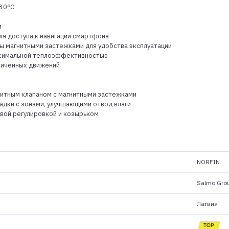
-30ᵒC
я
ля доступа к навигации смартфона
ы магнитными застежками для удобства эксплуатации
аксимальной теплоэффективностью
ниченных движений
щитным клапаном с магнитными застежками
ладки с зонами, улучшающими отвод влаги
вой регулировкой и козырьком
NORFIN
Salmo Gro
Латвия