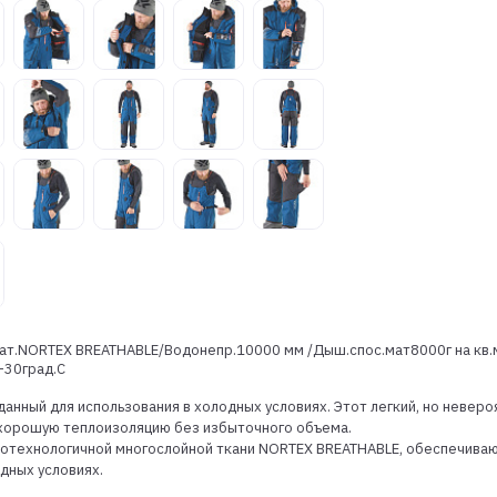
РЕГИСТРАЦИЯ РОЗНИЦА
мат.NORTEX BREATHABLE/Водонепр.10000 мм /Дыш.спос.мат8000г на кв.
-30град.С
анный для использования в холодных условиях. Этот легкий, но неве
т хорошую теплоизоляцию без избыточного объема.
котехнологичной многослойной ткани NORTEX BREATHABLE, обеспечиваю
дных условиях.