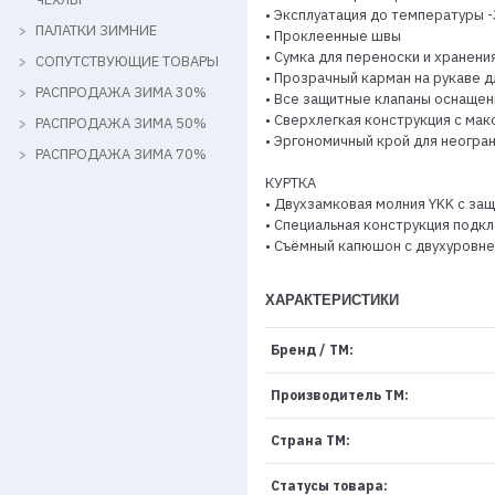
• Эксплуатация до температуры 
ПАЛАТКИ ЗИМНИЕ
• Проклеенные швы
• Сумка для переноски и хранени
СОПУТСТВУЮЩИЕ ТОВАРЫ
• Прозрачный карман на рукаве д
РАСПРОДАЖА ЗИМА 30%
• Все защитные клапаны оснащен
• Сверхлегкая конструкция с м
РАСПРОДАЖА ЗИМА 50%
• Эргономичный крой для неогра
РАСПРОДАЖА ЗИМА 70%
КУРТКА
• Двухзамковая молния YKK с за
• Специальная конструкция подк
• Съёмный капюшон с двухуровне
ХАРАКТЕРИСТИКИ
Бренд / ТМ:
Производитель ТМ:
Страна ТМ:
Статусы товара: