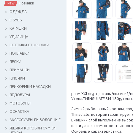
Новинки
ОДЕЖДА
ОБУВЬ
КАТУШКИ
УДИЛИЩА
ШЕСТИКИ СТОРОЖКИ
ПОПЛАВКИ
ЛЕСКИ
ПРИМАНКИ
КРЮЧКИ
ПРИКОРМКИ НАСАДКИ
разм.XXL/курт.,штаны/цв.синий/
ЛЕДОБУРЫ
Утепл.THINSULATE 3M 180g/темп.
МОТОБУРЫ
Зимний рыболовный костюм, созд
ОСНАСТКА
Thinsulate, который гарантируе
АКСЕССУАРЫ РЫБОЛОВНЫЕ
Внешний слой выполнен из высо
влаги даже в самых жестких пого
ЯЩИКИ КОРОБКИ СУМКИ
Основные характеристики:
ЧЕХЛЫ