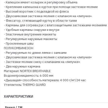
- Капюшон имеет козырек и регулировку объема
- Крепление капюшона к куртке при помощи застежки-молнии
- Высокий воротник с подкладкой из флиса
- Двухзамковая застежка-молния с клапаном на «липучке».
- Фиксатор, стягивающий куртку в области талии
- Карманы для согрева рук с влагозащитными застежками-молниями
- Удобные карманы снаружи и внутри
- Эластичные внутренние манжеты
- Регулируемые наружные манжеты
- Проклеенные швы
ПОЛУКОМБИНЕЗОН
- Регулируемые по длине лямки с замками
- Двухзамковая застежка-молния с клапаном на «липучке»
- Застежки-молнии снизу с клапанами на «липучке»
- Два наружных кармана
Материал: NORTEX BREATHABLE
Водонепроницаемость: 6 000 мм
«Дышащая» способность материала: 4 000 г/м²/24 час
Утеплитель: THERMO GUARD
ХАРАКТЕРИСТИКИ
Бренд / ТМ: