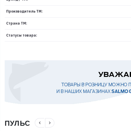
Производитель ТМ:
Страна ТМ:
Статусы товара:
ПУЛЬС
navigate_before
navigate_next