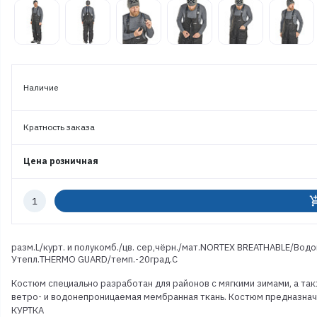
Наличие
Кратность заказа
Цена розничная
Количество
add_shoppi
к
заказу
разм.L/курт. и полукомб./цв. сер,чёрн./мат.NORTEX BREATHABLE/Водо
Утепл.THERMO GUARD/темп.-20град.С
Костюм специально разработан для районов с мягкими зимами, а та
ветро- и водонепроницаемая мембранная ткань. Костюм предназначе
КУРТКА