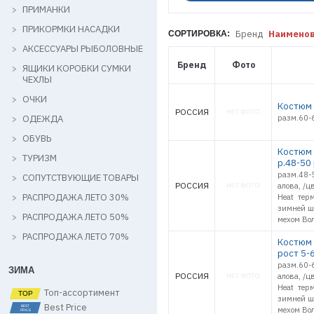
ПРИМАНКИ
ПРИКОРМКИ НАСАДКИ
Бренд
Наимено
СОРТИРОВКА:
АКСЕССУАРЫ РЫБОЛОВНЫЕ
Бренд
Фото
ЯЩИКИ КОРОБКИ СУМКИ
ЧЕХЛЫ
ОЧКИ
Костюм 
РОССИЯ
ОДЕЖДА
разм.60-
ОБУВЬ
Костюм 
ТУРИЗМ
р.48-50
разм.48-5
СОПУТСТВУЮЩИЕ ТОВАРЫ
РОССИЯ
алова, /ц
РАСПРОДАЖА ЛЕТО 30%
Heat терм
зимней ша
РАСПРОДАЖА ЛЕТО 50%
мехом Вол
РАСПРОДАЖА ЛЕТО 70%
Костюм з
рост 5-
разм.60-6
ЗИМА
РОССИЯ
алова, /ц
Heat терм
Топ-ассортимент
зимней ша
Best Price
мехом Вол