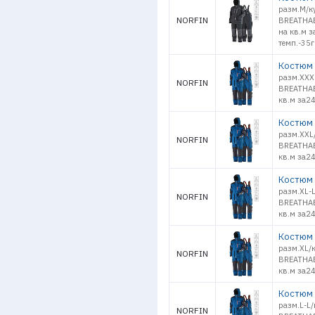
разм.M/к
NORFIN
BREATHAB
на кв.м з
темп.-35г
Костюм 
разм.XXX
NORFIN
BREATHAB
кв.м за2
Костюм 
разм.XXL
NORFIN
BREATHAB
кв.м за2
Костюм 
разм.XL-
NORFIN
BREATHAB
кв.м за2
Костюм 
разм.XL/
NORFIN
BREATHAB
кв.м за2
Костюм 
разм.L-L
NORFIN