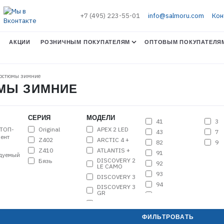
+7 (495) 223-55-01
info@salmoru.com
Кон
АКЦИИ
РОЗНИЧНЫМ ПОКУПАТЕЛЯМ
ОПТОВЫМ ПОКУПАТЕЛЯ
Костюмы зимние
ЮМЫ ЗИМНИЕ
СЕРИЯ
МОДЕЛИ
41
3
Original
APEX 2 LED
ТОП-
43
7
ент
Z402
ARCTIC 4 +
82
9
Z410
ATLANTIS +
91
дуемый
DISCOVERY 2
Бязь
92
LE CAMO
93
DISCOVERY 3
94
DISCOVERY 3
GR
95
ELEMENT +
97
ELEMENT 2 +
98
ФИЛЬТРОВАТЬ
EXTREME 5