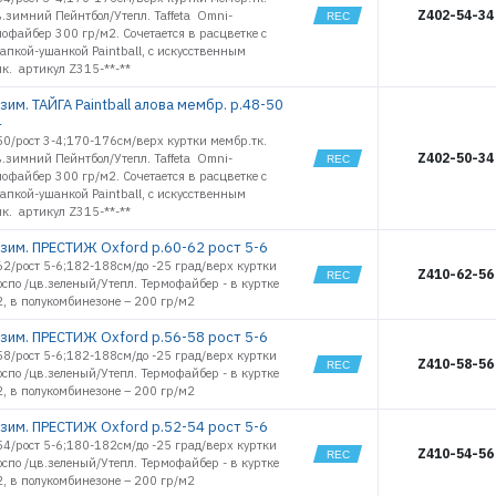
16471
Z402-54-34
в.зимний Пейнтбол/Утепл. Taffeta Omni-
офайбер 300 гр/м2. Сочетается в расцветке с
16472
пкой-ушанкой Paintball, с искусственным
16473
к. артикул Z315-**-**
16474
им. ТАЙГА Paintball алова мембр. р.48-50
16475
4
16482
0/рост 3-4;170-176см/верх куртки мембр.тк.
16483
Z402-50-34
в.зимний Пейнтбол/Утепл. Taffeta Omni-
16484
офайбер 300 гр/м2. Сочетается в расцветке с
пкой-ушанкой Paintball, с искусственным
16485
ЭЛЕКТРОННАЯ ПОЧТА (ЛОГИН)
к. артикул Z315-**-**
16486
16487
зим. ПРЕСТИЖ Oxford р.60-62 рост 5-6
2/рост 5-6;182-188см/до -25 град/верх куртки
18049
Z410-62-56
ПАРОЛЬ
юспо /цв.зеленый/Утепл. Термофайбер - в куртке
18050
, в полукомбинезоне – 200 гр/м2
18051
зим. ПРЕСТИЖ Oxford р.56-58 рост 5-6
18052
8/рост 5-6;182-188см/до -25 град/верх куртки
18053
Z410-58-56
ВОЙТИ
юспо /цв.зеленый/Утепл. Термофайбер - в куртке
18054
, в полукомбинезоне – 200 гр/м2
18055
зим. ПРЕСТИЖ Oxford р.52-54 рост 5-6
18056
ЗАБЫЛИ ПАРОЛЬ?
4/рост 5-6;180-182см/до -25 град/верх куртки
Z410-54-56
18057
юспо /цв.зеленый/Утепл. Термофайбер - в куртке
РЕГИСТРАЦИЯ ОПТ
18058
, в полукомбинезоне – 200 гр/м2