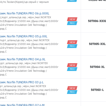
6/тк.Taslan(Корея)/цв.серый с черным
19539
19540
зим. Norfin TUNDRA PRO 06 р.XXXL
19541
L/курт.,штаны/цв.сер.,чёрн./мат.NORTEX
19542
507006-XXX
LE/Водонепр.15000 мм /Дыш.спос.мат10000г
19543
а24ч/Утепл.Insulation Cell Technology /
рад.С
19544
зим. Norfin TUNDRA PRO 05 р.XXL
/курт.,штаны/цв.сер.,чёрн./мат.NORTEX
507005-XXL
LE/Водонепр.15000 мм /Дыш.спос.мат10000г
а24ч/Утепл.Insulation Cell Technology /
рад.С
зим. Norfin TUNDRA PRO 04 р.XL
урт.,штаны/цв.сер.,чёрн./мат.NORTEX
507004-XL
LE/Водонепр.15000 мм /Дыш.спос.мат10000г
а24ч/Утепл.Insulation Cell Technology /
рад.С
зим. Norfin TUNDRA PRO 03 р.L
рт.,штаны/цв.сер.,чёрн./мат.NORTEX
507003-L
LE/Водонепр.15000 мм /Дыш.спос.мат10000г
а24ч/Утепл.Insulation Cell Technology /
рад.С
зим. Norfin TUNDRA PRO 02 р.M