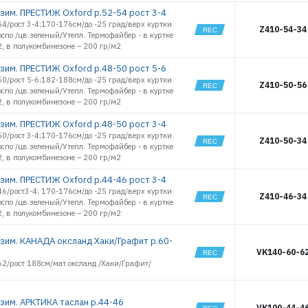
18059
зим. ПРЕСТИЖ Oxford р.52-54 рост 3-4
РЕГИСТРАЦИЯ РОЗНИЦА
18060
4/рост 3-4;170-176см/до -25 град/верх куртки
Z410-54-34
18061
юспо /цв.зеленый/Утепл. Термофайбер - в куртке
18062
, в полукомбинезоне – 200 гр/м2
18063
зим. ПРЕСТИЖ Oxford р.48-50 рост 5-6
18064
0/рост 5-6;182-188см/до -25 град/верх куртки
Z410-50-56
18065
юспо /цв.зеленый/Утепл. Термофайбер - в куртке
, в полукомбинезоне – 200 гр/м2
18066
18226
зим. ПРЕСТИЖ Oxford р.48-50 рост 3-4
18227
0/рост 3-4;170-176см/до -25 град/верх куртки
Z410-50-34
юспо /цв.зеленый/Утепл. Термофайбер - в куртке
18228
, в полукомбинезоне – 200 гр/м2
18229
18230
зим. ПРЕСТИЖ Oxford р.44-46 рост 3-4
18231
6/рост3-4; 170-176см/до -25 град/верх куртки
Z410-46-34
юспо /цв.зеленый/Утепл. Термофайбер - в куртке
18232
, в полукомбинезоне – 200 гр/м2
18233
18234
зим. КАНАДА оксланд Хаки/Графит р.60-
19534
VK140-60-6
19535
62/рост 188см/мат.оксланд /Хаки/Графит/
19536
19537
зим. АРКТИКА таслан р.44-46
19538
VK100-44-4