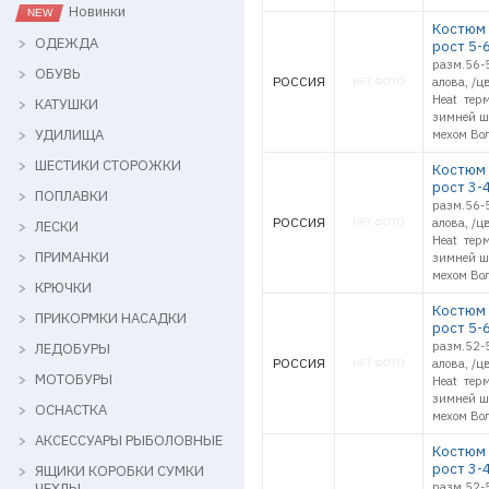
Новинки
Костюм з
ОДЕЖДА
рост 5-
разм.56-5
ОБУВЬ
РОССИЯ
алова, /ц
Heat терм
КАТУШКИ
зимней ша
УДИЛИЩА
мехом Вол
ШЕСТИКИ СТОРОЖКИ
Костюм з
рост 3-
ПОПЛАВКИ
разм.56-5
РОССИЯ
алова, /ц
ЛЕСКИ
Heat терм
ПРИМАНКИ
зимней ша
мехом Вол
КРЮЧКИ
Костюм з
ПРИКОРМКИ НАСАДКИ
рост 5-
разм.52-5
ЛЕДОБУРЫ
РОССИЯ
алова, /ц
МОТОБУРЫ
Heat терм
зимней ша
ОСНАСТКА
мехом Вол
АКСЕССУАРЫ РЫБОЛОВНЫЕ
Костюм з
рост 3-
ЯЩИКИ КОРОБКИ СУМКИ
ЧЕХЛЫ
разм.52-5