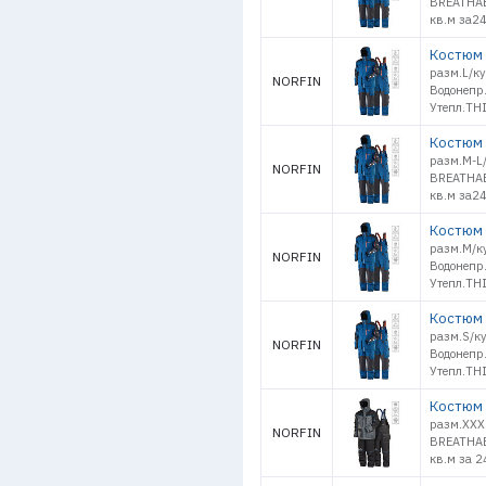
BREATHAB
кв.м за2
Костюм 
разм.L/к
NORFIN
Водонепр
Утепл.TH
Костюм 
разм.M-L
NORFIN
BREATHAB
кв.м за2
Костюм 
разм.M/к
NORFIN
Водонепр
Утепл.TH
Костюм 
разм.S/к
NORFIN
Водонепр
Утепл.TH
Костюм 
разм.XXXL
NORFIN
BREATHAB
кв.м за 