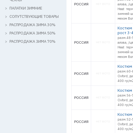
РОССИЯ
алова, /ц
ПАЛАТКИ ЗИМНИЕ
Heat терм
зимней ша
СОПУТСТВУЮЩИЕ ТОВАРЫ
мехом Вол
РАСПРОДАЖА ЗИМА 30%
Костюм з
рост 3-
РАСПРОДАЖА ЗИМА 50%
разм.48-5
РАСПРОДАЖА ЗИМА 70%
РОССИЯ
алова, /ц
Heat терм
зимней ша
мехом Вол
Костюм 
разм.60-6
РОССИЯ
Oxford, д
400 гр/м2
Костюм 
разм.56-5
РОССИЯ
Oxford, д
400 гр/м2
Костюм 
разм.52-5
РОССИЯ
Oxford, д
400 гр/м2