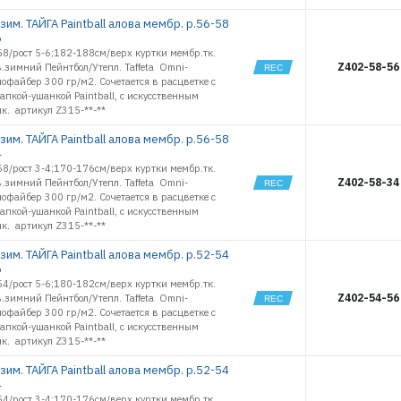
14968
им. ТАЙГА Paintball алова мембр. р.56-58
14969
6
8/рост 5-6;182-188см/верх куртки мембр.тк.
14970
Z402-58-56
в.зимний Пейнтбол/Утепл. Taffeta Omni-
14971
офайбер 300 гр/м2. Сочетается в расцветке с
14972
пкой-ушанкой Paintball, с искусственным
16455
к. артикул Z315-**-**
16456
им. ТАЙГА Paintball алова мембр. р.56-58
16457
4
16458
8/рост 3-4;170-176см/верх куртки мембр.тк.
Z402-58-34
в.зимний Пейнтбол/Утепл. Taffeta Omni-
16459
офайбер 300 гр/м2. Сочетается в расцветке с
16460
пкой-ушанкой Paintball, с искусственным
16461
к. артикул Z315-**-**
16462
им. ТАЙГА Paintball алова мембр. р.52-54
16463
6
16464
4/рост 5-6;180-182см/верх куртки мембр.тк.
Z402-54-56
16465
в.зимний Пейнтбол/Утепл. Taffeta Omni-
офайбер 300 гр/м2. Сочетается в расцветке с
16466
пкой-ушанкой Paintball, с искусственным
16467
к. артикул Z315-**-**
16468
им. ТАЙГА Paintball алова мембр. р.52-54
16469
4
16470
4/рост 3-4;170-176см/верх куртки мембр.тк.