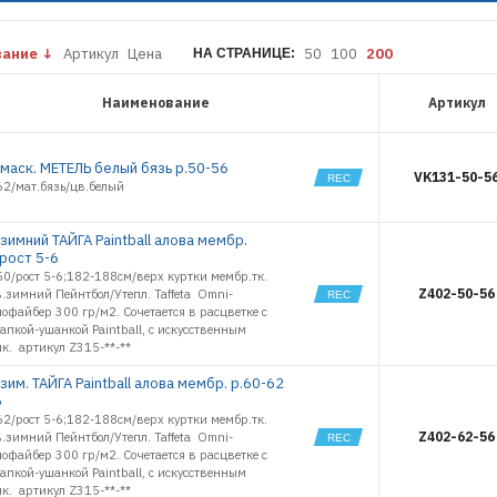
100
PRO
101
FJORD
102
вание
Артикул
Цена
50
100
200
НА СТРАНИЦЕ:
THERMAX
103
TORNADO
PRO
104
Наименование
Артикул
TUNDRA PRO
105
АРКТИКА
106
КАНАДА
маск. МЕТЕЛЬ белый бязь р.50-56
153
VK131-50-5
62/мат.бязь/цв.белый
МЕТЕЛЬ
154
ПРЕСТИЖ
155
ТАЙГА Pain
156
зимний ТАЙГА Paintball алова мембр.
 рост 5-6
157
0/рост 5-6;182-188см/верх куртки мембр.тк.
10599
Z402-50-56
в.зимний Пейнтбол/Утепл. Taffeta Omni-
10600
офайбер 300 гр/м2. Сочетается в расцветке с
пкой-ушанкой Paintball, с искусственным
10601
к. артикул Z315-**-**
10602
10603
им. ТАЙГА Paintball алова мембр. р.60-62
6
13133
2/рост 5-6;182-188см/верх куртки мембр.тк.
13136
Z402-62-56
в.зимний Пейнтбол/Утепл. Taffeta Omni-
13137
офайбер 300 гр/м2. Сочетается в расцветке с
13138
пкой-ушанкой Paintball, с искусственным
к. артикул Z315-**-**
14967