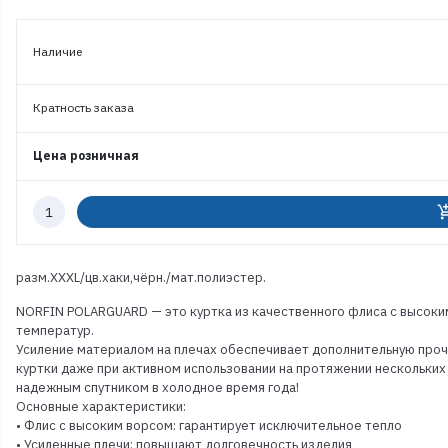
Наличие
Кратность заказа
Цена розничная
Количество
add_shoppi
к
заказу
разм.XXXL/цв.хаки,чёрн./мат.полиэстер.
NORFIN POLARGUARD — это куртка из качественного флиса с высоким
температур.
Усиление материалом на плечах обеспечивает дополнительную прочн
куртки даже при активном использовании на протяжении нескольких
надежным спутником в холодное время года!
Основные характеристики:
• Флис с высоким ворсом: гарантирует исключительное тепло
• Усиленные плечи: повышают долговечность изделия