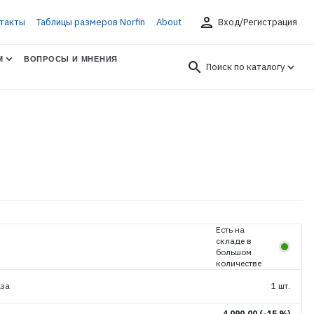
person
такты
Таблицы размеров Norfin
About
Вход/Регистрация
М
ВОПРОСЫ И МНЕНИЯ
search
Поиск по каталогу
Есть на
складе в
большом
количестве
аза
1 шт.
4 090.00
(-15 %)