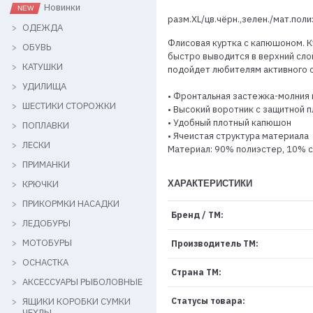
Новинки
разм.XL/цв.чёрн.,зелен./мат.пол
ОДЕЖДА
Флисовая куртка с капюшоном. К
ОБУВЬ
быстро выводится в верхний сло
КАТУШКИ
подойдет любителям активного о
УДИЛИЩА
• Фронтальная застежка-молния 
ШЕСТИКИ СТОРОЖКИ
• Высокий воротник с защитной 
• Удобный плотный капюшон
ПОПЛАВКИ
• Ячеистая структура материала
ЛЕСКИ
Материал: 90% полиэстер, 10% сп
ПРИМАНКИ
КРЮЧКИ
ХАРАКТЕРИСТИКИ
ПРИКОРМКИ НАСАДКИ
Бренд / ТМ:
ЛЕДОБУРЫ
МОТОБУРЫ
Производитель ТМ:
ОСНАСТКА
Страна ТМ:
АКСЕССУАРЫ РЫБОЛОВНЫЕ
ЯЩИКИ КОРОБКИ СУМКИ
Статусы товара:
ЧЕХЛЫ