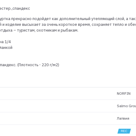
иэстер.,спандекс
уртка прекрасно подойдет как дополнительный утепляющий слой, а такж
й и изделие высыхает за очень короткое время, сохраняет тепло и об
тдыха – туристам, охотникам и рыбакам.
на 1/4
планкой
андекс. (Плотность - 220 г/м2)
NORFIN
Salmo Gro
Латвия